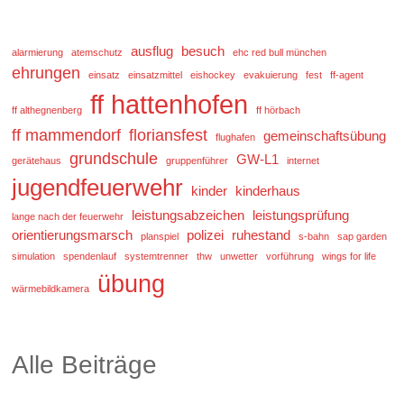
ausflug
besuch
alarmierung
atemschutz
ehc red bull münchen
ehrungen
einsatz
einsatzmittel
eishockey
evakuierung
fest
ff-agent
ff hattenhofen
ff althegnenberg
ff hörbach
ff mammendorf
floriansfest
gemeinschaftsübung
flughafen
grundschule
GW-L1
gerätehaus
gruppenführer
internet
jugendfeuerwehr
kinder
kinderhaus
leistungsabzeichen
leistungsprüfung
lange nach der feuerwehr
orientierungsmarsch
polizei
ruhestand
planspiel
s-bahn
sap garden
simulation
spendenlauf
systemtrenner
thw
unwetter
vorführung
wings for life
übung
wärmebildkamera
Alle Beiträge