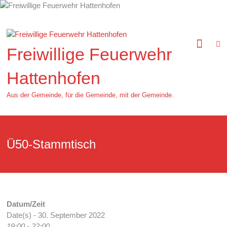
Zum
Inhalt
springen
Freiwillige Feuerwehr
Hattenhofen
Aus der Gemeinde, für die Gemeinde, mit der Gemeinde.
Ü50-Stammtisch
Datum/Zeit
Date(s) - 30. September 2022
19:00 - 22:00