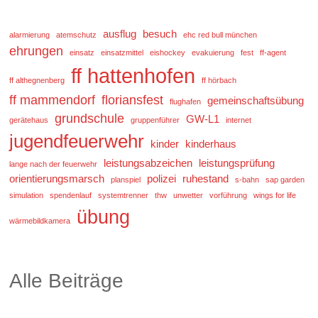
ausflug
besuch
alarmierung
atemschutz
ehc red bull münchen
ehrungen
einsatz
einsatzmittel
eishockey
evakuierung
fest
ff-agent
ff hattenhofen
ff althegnenberg
ff hörbach
ff mammendorf
floriansfest
gemeinschaftsübung
flughafen
grundschule
GW-L1
gerätehaus
gruppenführer
internet
jugendfeuerwehr
kinder
kinderhaus
leistungsabzeichen
leistungsprüfung
lange nach der feuerwehr
orientierungsmarsch
polizei
ruhestand
planspiel
s-bahn
sap garden
simulation
spendenlauf
systemtrenner
thw
unwetter
vorführung
wings for life
übung
wärmebildkamera
Alle Beiträge