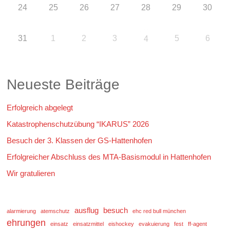
24
25
26
27
28
29
30
31
1
2
3
5
6
4
Neueste Beiträge
Erfolgreich abgelegt
Katastrophenschutzübung “IKARUS” 2026
Besuch der 3. Klassen der GS-Hattenhofen
Erfolgreicher Abschluss des MTA-Basismodul in Hattenhofen
Wir gratulieren
ausflug
besuch
alarmierung
atemschutz
ehc red bull münchen
ehrungen
einsatz
einsatzmittel
eishockey
evakuierung
fest
ff-agent