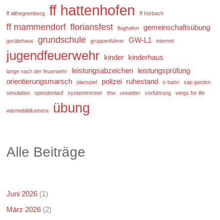
ff hattenhofen
ff althegnenberg
ff hörbach
ff mammendorf
floriansfest
gemeinschaftsübung
flughafen
grundschule
GW-L1
gerätehaus
gruppenführer
internet
jugendfeuerwehr
kinder
kinderhaus
leistungsabzeichen
leistungsprüfung
lange nach der feuerwehr
orientierungsmarsch
polizei
ruhestand
planspiel
s-bahn
sap garden
simulation
spendenlauf
systemtrenner
thw
unwetter
vorführung
wings for life
übung
wärmebildkamera
Alle Beiträge
Juni 2026
(1)
März 2026
(2)