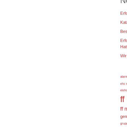
N
Erf
Kat
Bes
Erf
Hat
Wir
alar
ehc 
eish
f
ff
gem
grup