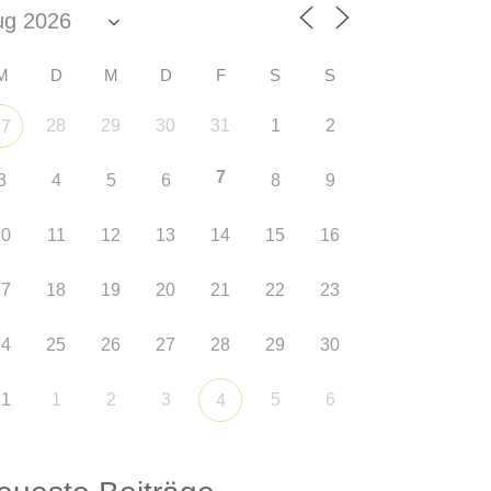
M
D
M
D
F
S
S
28
29
30
31
1
2
27
7
3
4
5
6
8
9
10
11
12
13
14
15
16
17
18
19
20
21
22
23
24
25
26
27
28
29
30
31
1
2
3
5
6
4