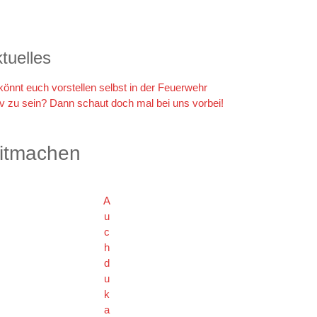
tuelles
 könnt euch vorstellen selbst in der Feuerwehr
iv zu sein? Dann schaut doch mal bei uns vorbei!
itmachen
A
u
c
h
d
u
k
a