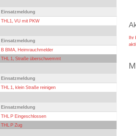
Einsatzmeldung
THL1, VU mit PKW
Ak
Ihr
Einsatzmeldung
akt
B BMA, Heimrauchmelder
THL 1, Straße überschwemmt
M
Einsatzmeldung
THL 1, klein Straße reinigen
Einsatzmeldung
THL P Eingeschlossen
THL P Zug