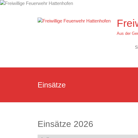
Zum
Inhalt
springen
Frei
Aus der Gem
S
Einsätze
Einsätze 2026