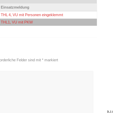
Einsatzmeldung
THL 4, VU mit Personen eingeklemmt
THL1, VU mit PKW
orderliche Felder sind mit
*
markiert
Nä