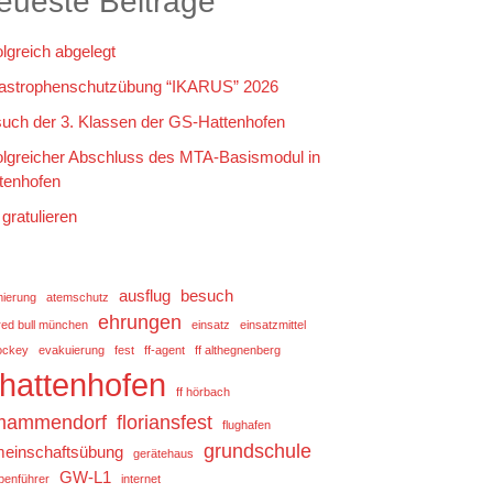
eueste Beiträge
olgreich abgelegt
astrophenschutzübung “IKARUS” 2026
uch der 3. Klassen der GS-Hattenhofen
olgreicher Abschluss des MTA-Basismodul in
tenhofen
 gratulieren
ausflug
besuch
mierung
atemschutz
ehrungen
red bull münchen
einsatz
einsatzmittel
ockey
evakuierung
fest
ff-agent
ff althegnenberg
f hattenhofen
ff hörbach
 mammendorf
floriansfest
flughafen
grundschule
einschaftsübung
gerätehaus
GW-L1
penführer
internet