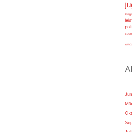
j
lang
lei
poli
spen
wings
A
Jun
Mär
Okt
Sep
Jul