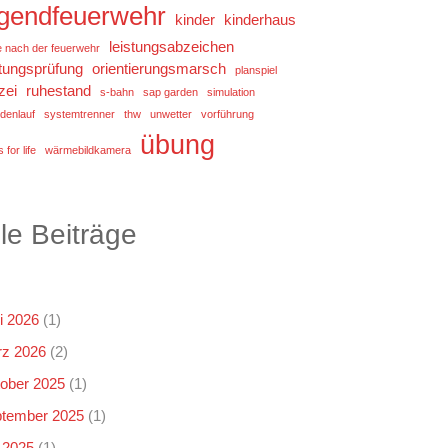
ugendfeuerwehr
kinder
kinderhaus
leistungsabzeichen
e nach der feuerwehr
stungsprüfung
orientierungsmarsch
planspiel
zei
ruhestand
s-bahn
sap garden
simulation
denlauf
systemtrenner
thw
unwetter
vorführung
übung
 for life
wärmebildkamera
lle Beiträge
i 2026
(1)
z 2026
(2)
ober 2025
(1)
tember 2025
(1)
i 2025
(1)