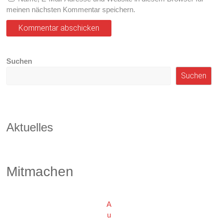
meinen nächsten Kommentar speichern.
Suchen
Suchen
Aktuelles
Mitmachen
A
u