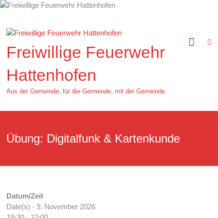
Zum
Inhalt
springen
Freiwillige Feuerwehr
Hattenhofen
Aus der Gemeinde, für die Gemeinde, mit der Gemeinde.
Übung: Digitalfunk & Kartenkunde
Datum/Zeit
Date(s) - 9. November 2026
19:30 - 22:00