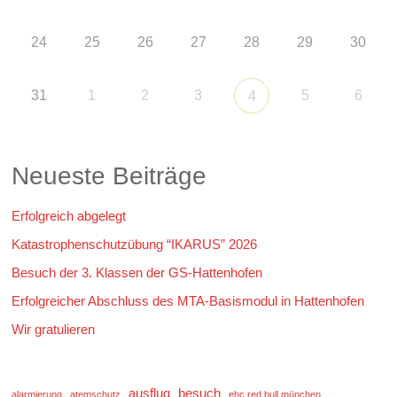
24
25
26
27
28
29
30
31
1
2
3
5
6
4
Neueste Beiträge
Erfolgreich abgelegt
Katastrophenschutzübung “IKARUS” 2026
Besuch der 3. Klassen der GS-Hattenhofen
Erfolgreicher Abschluss des MTA-Basismodul in Hattenhofen
Wir gratulieren
ausflug
besuch
alarmierung
atemschutz
ehc red bull münchen