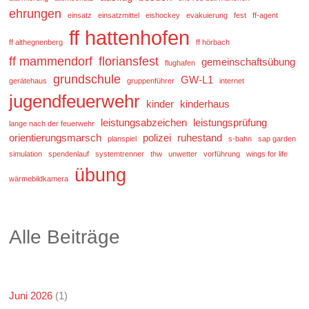
ehrungen
einsatz
einsatzmittel
eishockey
evakuierung
fest
ff-agent
ff hattenhofen
ff althegnenberg
ff hörbach
ff mammendorf
floriansfest
gemeinschaftsübung
flughafen
grundschule
GW-L1
gerätehaus
gruppenführer
internet
jugendfeuerwehr
kinder
kinderhaus
leistungsabzeichen
leistungsprüfung
lange nach der feuerwehr
orientierungsmarsch
polizei
ruhestand
planspiel
s-bahn
sap garden
simulation
spendenlauf
systemtrenner
thw
unwetter
vorführung
wings for life
übung
wärmebildkamera
Alle Beiträge
Juni 2026
(1)