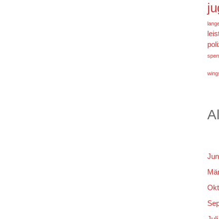
j
lang
lei
poli
spen
wings
A
Jun
Mär
Okt
Sep
Jul