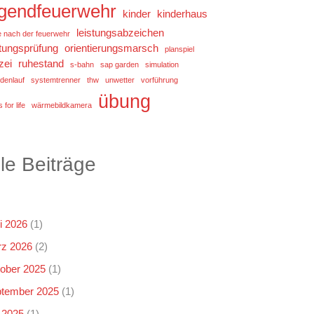
ugendfeuerwehr
kinder
kinderhaus
leistungsabzeichen
e nach der feuerwehr
stungsprüfung
orientierungsmarsch
planspiel
zei
ruhestand
s-bahn
sap garden
simulation
denlauf
systemtrenner
thw
unwetter
vorführung
übung
 for life
wärmebildkamera
lle Beiträge
i 2026
(1)
z 2026
(2)
ober 2025
(1)
tember 2025
(1)
i 2025
(1)