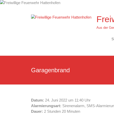
Zum
Inhalt
springen
Frei
Aus der Gem
S
Garagenbrand
Datum:
24. Juni 2022 um 11:40 Uhr
Alarmierungsart:
Sirenenalarm, SMS-Alarmieru
Dauer:
2 Stunden 20 Minuten