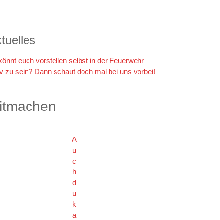
tuelles
 könnt euch vorstellen selbst in der Feuerwehr
iv zu sein? Dann schaut doch mal bei uns vorbei!
itmachen
A
u
c
h
d
u
k
a