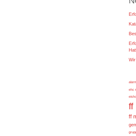
N
Erf
Kat
Bes
Erf
Hat
Wir
alar
ehc 
eish
f
ff
gem
grup