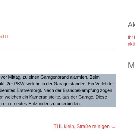
Ak
rf
Ihr
akt
M
 vor Mittag, zu einen Garagenbrand alarmiert. Beim
inkl. 2er PKW, welche in der Garage standen. Ein Verletzter
sdienstes Erstversorgt. Nach der Brandbekämpfung zogen
r, welchen ein Kamerad stellte, aus der Garage. Diese
m ein erneutes Entzünden zu unterbinden.
THL klein, Straße reinigen
→