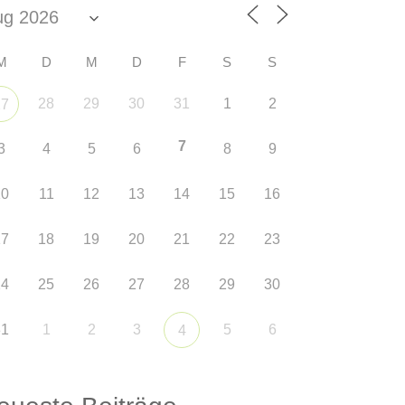
M
D
M
D
F
S
S
28
29
30
31
1
2
27
7
3
4
5
6
8
9
10
11
12
13
14
15
16
17
18
19
20
21
22
23
24
25
26
27
28
29
30
31
1
2
3
5
6
4