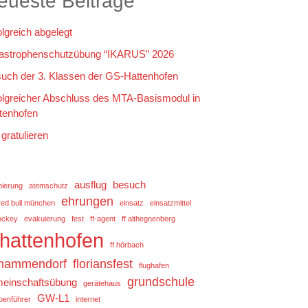
eueste Beiträge
olgreich abgelegt
astrophenschutzübung “IKARUS” 2026
uch der 3. Klassen der GS-Hattenhofen
olgreicher Abschluss des MTA-Basismodul in
tenhofen
 gratulieren
ausflug
besuch
mierung
atemschutz
ehrungen
red bull münchen
einsatz
einsatzmittel
ockey
evakuierung
fest
ff-agent
ff althegnenberg
f hattenhofen
ff hörbach
 mammendorf
floriansfest
flughafen
grundschule
einschaftsübung
gerätehaus
GW-L1
penführer
internet