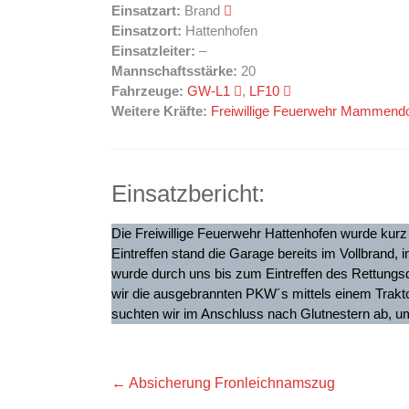
Einsatzart:
Brand
Einsatzort:
Hattenhofen
Einsatzleiter:
–
Mannschaftsstärke:
20
Fahrzeuge:
GW-L1
,
LF10
Weitere Kräfte:
Freiwillige Feuerwehr Mammendo
Einsatzbericht:
Die Freiwillige Feuerwehr Hattenhofen wurde kurz
Eintreffen stand die Garage bereits im Vollbrand, 
wurde durch uns bis zum Eintreffen des Rettung
wir die ausgebrannten PKW´s mittels einem Trakto
suchten wir im Anschluss nach Glutnestern ab, u
←
Absicherung Fronleichnamszug