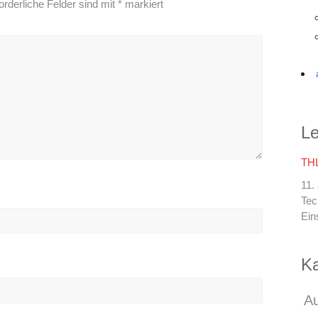
orderliche Felder sind mit
*
markiert
Le
THL
11.
Tec
Ein
Ka