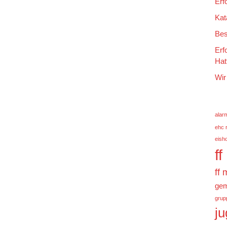
Erf
Kat
Bes
Erf
Hat
Wir
alar
ehc 
eish
f
ff
gem
grup
j