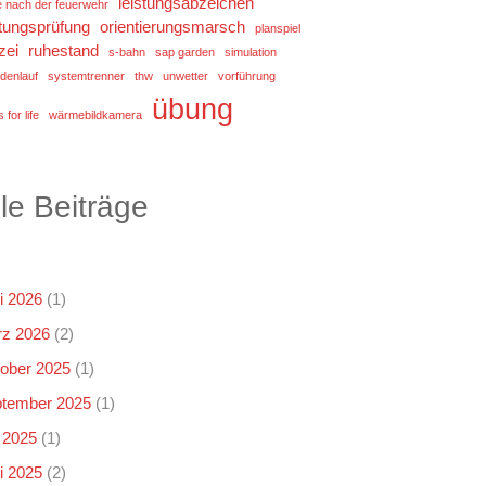
leistungsabzeichen
e nach der feuerwehr
stungsprüfung
orientierungsmarsch
planspiel
zei
ruhestand
s-bahn
sap garden
simulation
denlauf
systemtrenner
thw
unwetter
vorführung
übung
 for life
wärmebildkamera
lle Beiträge
i 2026
(1)
z 2026
(2)
ober 2025
(1)
tember 2025
(1)
i 2025
(1)
i 2025
(2)