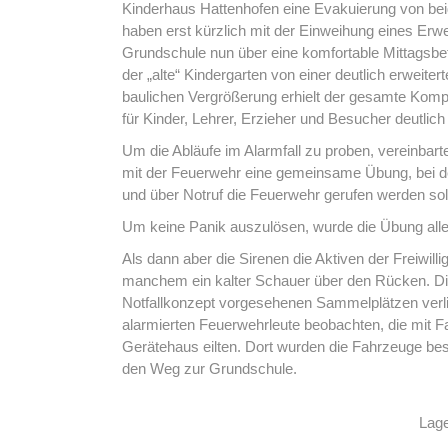
Kinderhaus Hattenhofen eine Evakuierung von bei
haben erst kürzlich mit der Einweihung eines Erw
Grundschule nun über eine komfortable Mittagsb
der „alte“ Kindergarten von einer deutlich erweite
baulichen Vergrößerung erhielt der gesamte Komp
für Kinder, Lehrer, Erzieher und Besucher deutlich
Um die Abläufe im Alarmfall zu proben, vereinbar
mit der Feuerwehr eine gemeinsame Übung, bei de
und über Notruf die Feuerwehr gerufen werden soll
Um keine Panik auszulösen, wurde die Übung alle
Als dann aber die Sirenen die Aktiven der Freiwill
manchem ein kalter Schauer über den Rücken. Di
Notfallkonzept vorgesehenen Sammelplätzen verlief
alarmierten Feuerwehrleute beobachten, die mit F
Gerätehaus eilten. Dort wurden die Fahrzeuge bes
den Weg zur Grundschule.
Lag