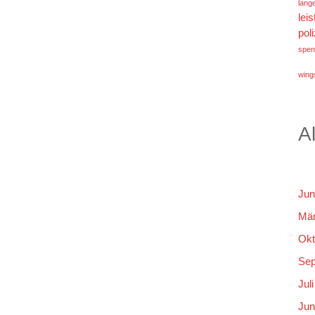
lang
lei
poli
spen
wings
A
Jun
Mär
Okt
Sep
Jul
Jun