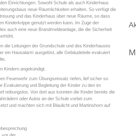
den Einrichtungen. Sowohl Schule als auch Kinderhaus
eiterungsbaus neue Räumlichkeiten erhalten. So verfügt die
etreuung und das Kinderhaus über neue Räume, so dass
rten Kinderkrippe genutzt werden kann. Im Zuge der
Ak
lex auch eine neue Brandmeldeanlage, die die Sicherheit
 erhöht.
ten die Leitungen der Grundschule und des Kinderhauses
M
r ein Hausalarm ausgelöst, alle Gebäudeteile evakuiert
te.
n Kindern angekündigt.
igen Feuerwehr zum Übungseinsatz riefen, lief sicher so
e Evakuierung und Begleitung der Kinder zu den im
 reibungslos. Von dort aus konnten die Kinder bereits die
ahrrädern oder Autos an der Schule vorbei zum
etzt und machten sich mit Blaulicht und Martinshorn auf
ebesprechung
vor der