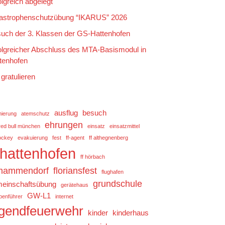
olgreich abgelegt
astrophenschutzübung “IKARUS” 2026
uch der 3. Klassen der GS-Hattenhofen
olgreicher Abschluss des MTA-Basismodul in
tenhofen
 gratulieren
ausflug
besuch
mierung
atemschutz
ehrungen
red bull münchen
einsatz
einsatzmittel
ockey
evakuierung
fest
ff-agent
ff althegnenberg
f hattenhofen
ff hörbach
 mammendorf
floriansfest
flughafen
grundschule
einschaftsübung
gerätehaus
GW-L1
penführer
internet
ugendfeuerwehr
kinder
kinderhaus