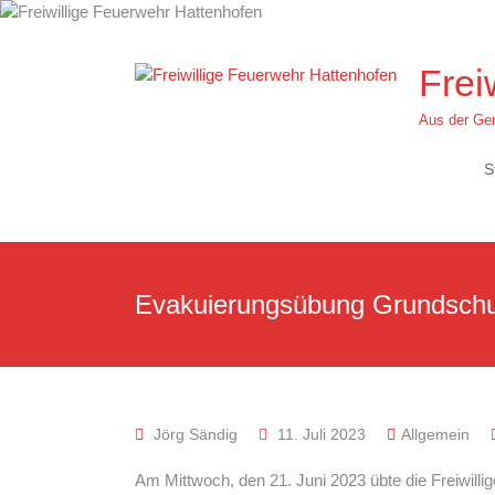
Zum
Inhalt
springen
Frei
Aus der Gem
S
Evakuierungsübung Grundschu
Jörg Sändig
11. Juli 2023
Allgemein
Am Mittwoch, den 21. Juni 2023 übte die Freiwil