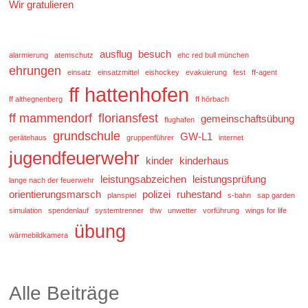
Wir gratulieren
ausflug
besuch
alarmierung
atemschutz
ehc red bull münchen
ehrungen
einsatz
einsatzmittel
eishockey
evakuierung
fest
ff-agent
ff hattenhofen
ff althegnenberg
ff hörbach
ff mammendorf
floriansfest
gemeinschaftsübung
flughafen
grundschule
GW-L1
gerätehaus
gruppenführer
internet
jugendfeuerwehr
kinder
kinderhaus
leistungsabzeichen
leistungsprüfung
lange nach der feuerwehr
orientierungsmarsch
polizei
ruhestand
planspiel
s-bahn
sap garden
simulation
spendenlauf
systemtrenner
thw
unwetter
vorführung
wings for life
übung
wärmebildkamera
Alle Beiträge