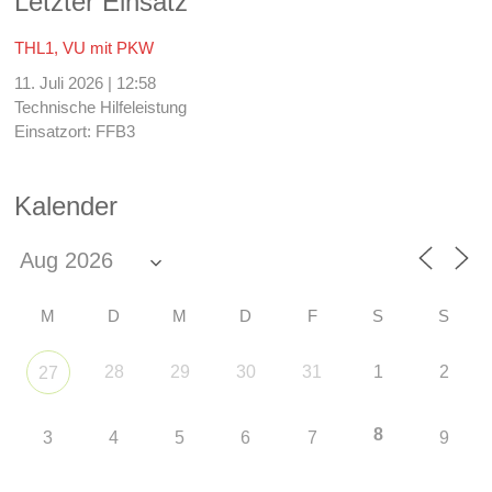
Letzter Einsatz
THL1, VU mit PKW
11. Juli 2026
|
12:58
Technische Hilfeleistung
Einsatzort: FFB3
Kalender
M
D
M
D
F
S
S
28
29
30
31
1
2
27
8
3
4
5
6
7
9