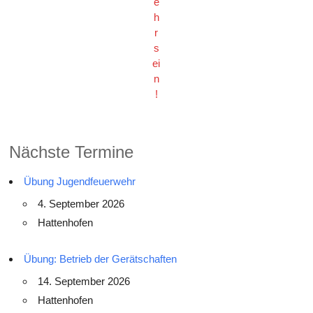
e
h
r
s
ei
n
!
Nächste Termine
Übung Jugendfeuerwehr
4. September 2026
Hattenhofen
Übung: Betrieb der Gerätschaften
14. September 2026
Hattenhofen