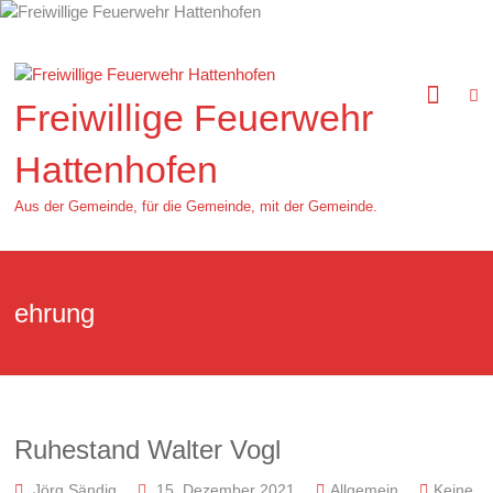
Zum
Inhalt
springen
Freiwillige Feuerwehr
Hattenhofen
Aus der Gemeinde, für die Gemeinde, mit der Gemeinde.
ehrung
Ruhestand Walter Vogl
Jörg Sändig
15. Dezember 2021
Allgemein
Keine