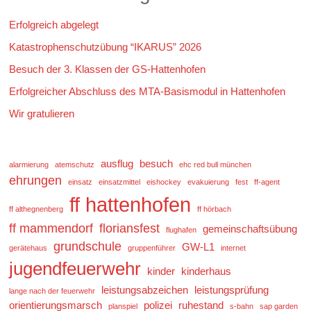
Erfolgreich abgelegt
Katastrophenschutzübung “IKARUS” 2026
Besuch der 3. Klassen der GS-Hattenhofen
Erfolgreicher Abschluss des MTA-Basismodul in Hattenhofen
Wir gratulieren
ausflug
besuch
alarmierung
atemschutz
ehc red bull münchen
ehrungen
einsatz
einsatzmittel
eishockey
evakuierung
fest
ff-agent
ff hattenhofen
ff althegnenberg
ff hörbach
ff mammendorf
floriansfest
gemeinschaftsübung
flughafen
grundschule
GW-L1
gerätehaus
gruppenführer
internet
jugendfeuerwehr
kinder
kinderhaus
leistungsabzeichen
leistungsprüfung
lange nach der feuerwehr
orientierungsmarsch
polizei
ruhestand
planspiel
s-bahn
sap garden