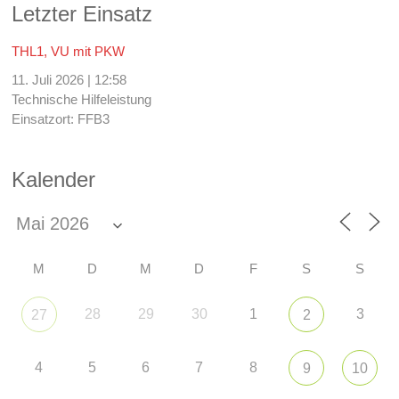
Letzter Einsatz
THL1, VU mit PKW
11. Juli 2026
|
12:58
Technische Hilfeleistung
Einsatzort: FFB3
Kalender
M
D
M
D
F
S
S
28
29
30
1
3
27
2
4
5
6
7
8
9
10