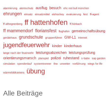
ausflug
besuch
alarmierung
atemschutz
ehc red bull münchen
ehrungen
einsatz
einsatzmittel
eishockey
evakuierung
fest
ff-agent
ff hattenhofen
ff althegnenberg
ff hörbach
ff mammendorf
floriansfest
gemeinschaftsübung
flughafen
grundschule
GW-L1
gerätehaus
gruppenführer
internet
jugendfeuerwehr
kinder
kinderhaus
leistungsabzeichen
leistungsprüfung
lange nach der feuerwehr
orientierungsmarsch
polizei
ruhestand
planspiel
s-bahn
sap garden
simulation
spendenlauf
systemtrenner
thw
unwetter
vorführung
wings for life
übung
wärmebildkamera
Alle Beiträge