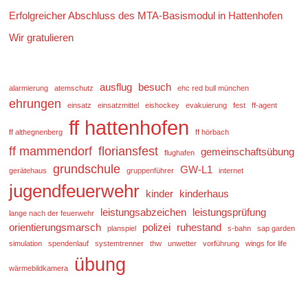
Erfolgreicher Abschluss des MTA-Basismodul in Hattenhofen
Wir gratulieren
ausflug
besuch
alarmierung
atemschutz
ehc red bull münchen
ehrungen
einsatz
einsatzmittel
eishockey
evakuierung
fest
ff-agent
ff hattenhofen
ff althegnenberg
ff hörbach
ff mammendorf
floriansfest
gemeinschaftsübung
flughafen
grundschule
GW-L1
gerätehaus
gruppenführer
internet
jugendfeuerwehr
kinder
kinderhaus
leistungsabzeichen
leistungsprüfung
lange nach der feuerwehr
orientierungsmarsch
polizei
ruhestand
planspiel
s-bahn
sap garden
simulation
spendenlauf
systemtrenner
thw
unwetter
vorführung
wings for life
übung
wärmebildkamera