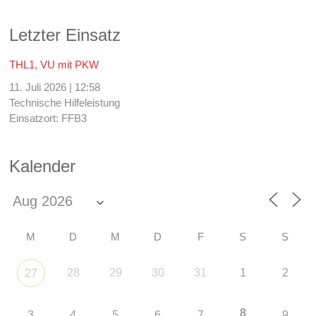
Letzter Einsatz
THL1, VU mit PKW
11. Juli 2026
|
12:58
Technische Hilfeleistung
Einsatzort: FFB3
Kalender
M
D
M
D
F
S
S
28
29
30
31
1
2
27
8
3
4
5
6
7
9