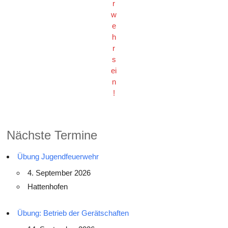
r
w
e
h
r
s
ei
n
!
Nächste Termine
Übung Jugendfeuerwehr
4. September 2026
Hattenhofen
Übung: Betrieb der Gerätschaften