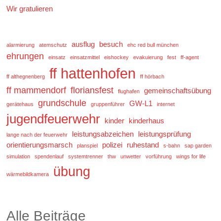
Wir gratulieren
ausflug
besuch
alarmierung
atemschutz
ehc red bull münchen
ehrungen
einsatz
einsatzmittel
eishockey
evakuierung
fest
ff-agent
ff hattenhofen
ff althegnenberg
ff hörbach
ff mammendorf
floriansfest
gemeinschaftsübung
flughafen
grundschule
GW-L1
gerätehaus
gruppenführer
internet
jugendfeuerwehr
kinder
kinderhaus
leistungsabzeichen
leistungsprüfung
lange nach der feuerwehr
orientierungsmarsch
polizei
ruhestand
planspiel
s-bahn
sap garden
simulation
spendenlauf
systemtrenner
thw
unwetter
vorführung
wings for life
übung
wärmebildkamera
Alle Beiträge