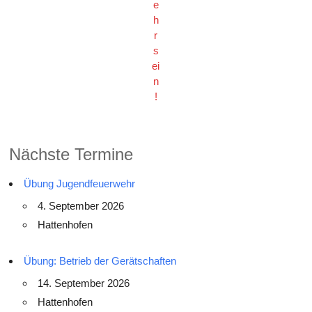
e
h
r
s
ei
n
!
Nächste Termine
Übung Jugendfeuerwehr
4. September 2026
Hattenhofen
Übung: Betrieb der Gerätschaften
14. September 2026
Hattenhofen