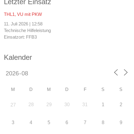
Letzter Einsatz
THL1, VU mit PKW
11. Juli 2026
|
12:58
Technische Hilfeleistung
Einsatzort: FFB3
Kalender
M
D
M
D
F
S
S
28
29
30
31
1
2
27
3
4
5
6
7
8
9