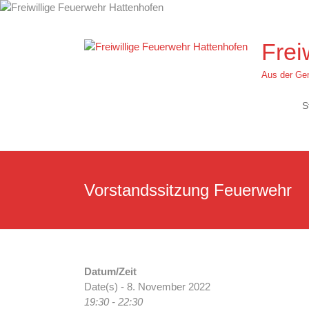
Zum
Inhalt
springen
Frei
Aus der Gem
S
Vorstandssitzung Feuerwehr
Datum/Zeit
Date(s) - 8. November 2022
19:30 - 22:30