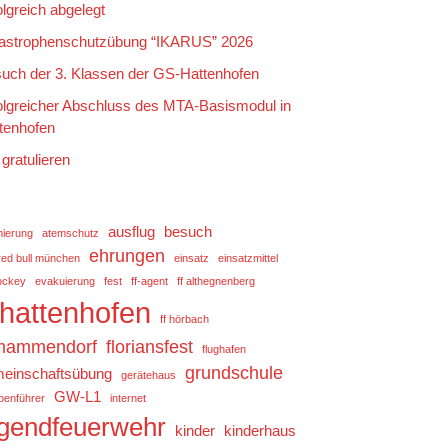
olgreich abgelegt
astrophenschutzübung “IKARUS” 2026
uch der 3. Klassen der GS-Hattenhofen
olgreicher Abschluss des MTA-Basismodul in
tenhofen
 gratulieren
ausflug
besuch
mierung
atemschutz
ehrungen
red bull münchen
einsatz
einsatzmittel
ockey
evakuierung
fest
ff-agent
ff althegnenberg
f hattenhofen
ff hörbach
 mammendorf
floriansfest
flughafen
grundschule
einschaftsübung
gerätehaus
GW-L1
penführer
internet
ugendfeuerwehr
kinder
kinderhaus