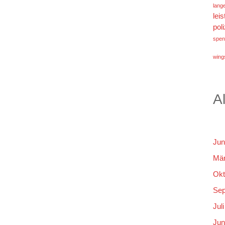
lang
lei
poli
spen
wings
A
Jun
Mär
Okt
Sep
Jul
Jun