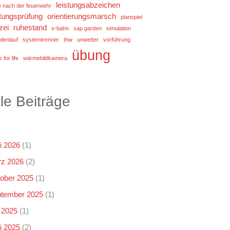
leistungsabzeichen
e nach der feuerwehr
stungsprüfung
orientierungsmarsch
planspiel
zei
ruhestand
s-bahn
sap garden
simulation
denlauf
systemtrenner
thw
unwetter
vorführung
übung
 for life
wärmebildkamera
lle Beiträge
i 2026
(1)
z 2026
(2)
ober 2025
(1)
tember 2025
(1)
i 2025
(1)
i 2025
(2)