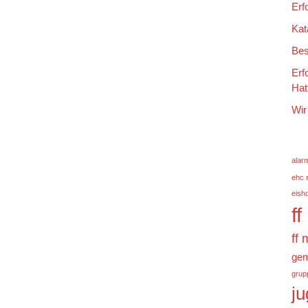
Erf
Kat
Bes
Erf
Hat
Wir
alar
ehc 
eish
f
ff
gem
grup
j