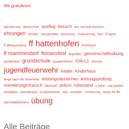
Wir gratulieren
ausflug
besuch
alarmierung
atemschutz
ehc red bull münchen
ehrungen
einsatz
einsatzmittel
eishockey
evakuierung
fest
ff-agent
ff hattenhofen
ff althegnenberg
ff hörbach
ff mammendorf
floriansfest
gemeinschaftsübung
flughafen
grundschule
GW-L1
gerätehaus
gruppenführer
internet
jugendfeuerwehr
kinder
kinderhaus
leistungsabzeichen
leistungsprüfung
lange nach der feuerwehr
orientierungsmarsch
polizei
ruhestand
planspiel
s-bahn
sap garden
simulation
spendenlauf
systemtrenner
thw
unwetter
vorführung
wings for life
übung
wärmebildkamera
Alle Beiträge