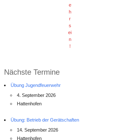
e
h
r
s
ei
n
!
Nächste Termine
Übung Jugendfeuerwehr
4. September 2026
Hattenhofen
Übung: Betrieb der Gerätschaften
14. September 2026
Hattenhofen