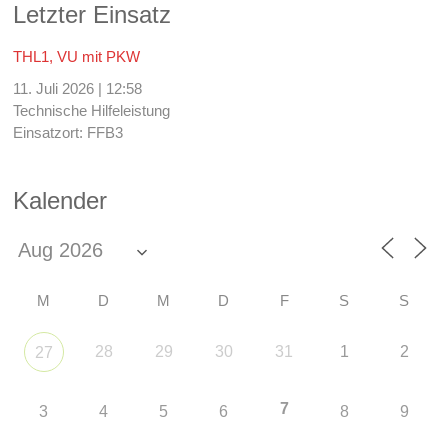
Letzter Einsatz
THL1, VU mit PKW
11. Juli 2026
|
12:58
Technische Hilfeleistung
Einsatzort: FFB3
Kalender
M
D
M
D
F
S
S
28
29
30
31
1
2
27
7
3
4
5
6
8
9