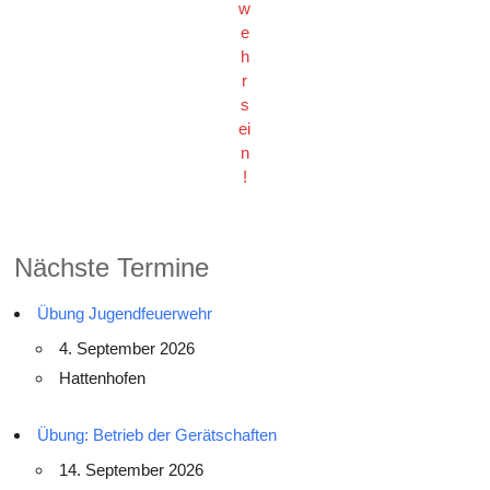
w
e
h
r
s
ei
n
!
Nächste Termine
Übung Jugendfeuerwehr
4. September 2026
Hattenhofen
Übung: Betrieb der Gerätschaften
14. September 2026