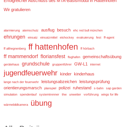
Erfolgreicher Abschluss des MTA-Basismodul in Hattenhofen
Wir gratulieren
ausflug
besuch
alarmierung
atemschutz
ehc red bull münchen
ehrungen
einsatz
einsatzmittel
eishockey
evakuierung
fest
ff-agent
ff hattenhofen
ff althegnenberg
ff hörbach
ff mammendorf
floriansfest
gemeinschaftsübung
flughafen
grundschule
GW-L1
gerätehaus
gruppenführer
internet
jugendfeuerwehr
kinder
kinderhaus
leistungsabzeichen
leistungsprüfung
lange nach der feuerwehr
orientierungsmarsch
polizei
ruhestand
planspiel
s-bahn
sap garden
simulation
spendenlauf
systemtrenner
thw
unwetter
vorführung
wings for life
übung
wärmebildkamera