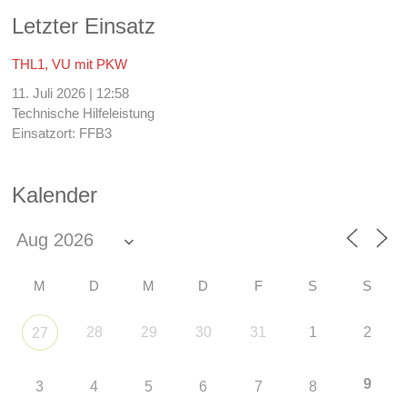
Letzter Einsatz
THL1, VU mit PKW
11. Juli 2026
|
12:58
Technische Hilfeleistung
Einsatzort: FFB3
Kalender
M
D
M
D
F
S
S
28
29
30
31
1
2
27
9
3
4
5
6
7
8