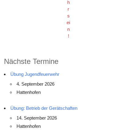
h
r
s
ei
n
!
Nächste Termine
Übung Jugendfeuerwehr
4. September 2026
Hattenhofen
Übung: Betrieb der Gerätschaften
14. September 2026
Hattenhofen