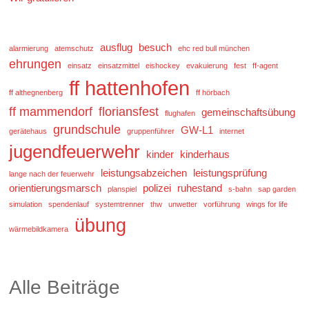
ausflug
besuch
alarmierung
atemschutz
ehc red bull münchen
ehrungen
einsatz
einsatzmittel
eishockey
evakuierung
fest
ff-agent
ff hattenhofen
ff althegnenberg
ff hörbach
ff mammendorf
floriansfest
gemeinschaftsübung
flughafen
grundschule
GW-L1
gerätehaus
gruppenführer
internet
jugendfeuerwehr
kinder
kinderhaus
leistungsabzeichen
leistungsprüfung
lange nach der feuerwehr
orientierungsmarsch
polizei
ruhestand
planspiel
s-bahn
sap garden
simulation
spendenlauf
systemtrenner
thw
unwetter
vorführung
wings for life
übung
wärmebildkamera
Alle Beiträge