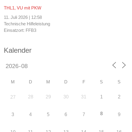
THL1, VU mit PKW
11. Juli 2026
|
12:58
Technische Hilfeleistung
Einsatzort: FFB3
Kalender
M
D
M
D
F
S
S
28
29
30
31
1
2
27
8
3
4
5
6
7
9