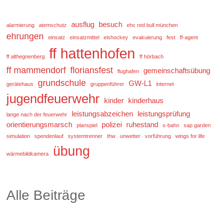
ausflug
besuch
alarmierung
atemschutz
ehc red bull münchen
ehrungen
einsatz
einsatzmittel
eishockey
evakuierung
fest
ff-agent
ff hattenhofen
ff althegnenberg
ff hörbach
ff mammendorf
floriansfest
gemeinschaftsübung
flughafen
grundschule
GW-L1
gerätehaus
gruppenführer
internet
jugendfeuerwehr
kinder
kinderhaus
leistungsabzeichen
leistungsprüfung
lange nach der feuerwehr
orientierungsmarsch
polizei
ruhestand
planspiel
s-bahn
sap garden
simulation
spendenlauf
systemtrenner
thw
unwetter
vorführung
wings for life
übung
wärmebildkamera
Alle Beiträge