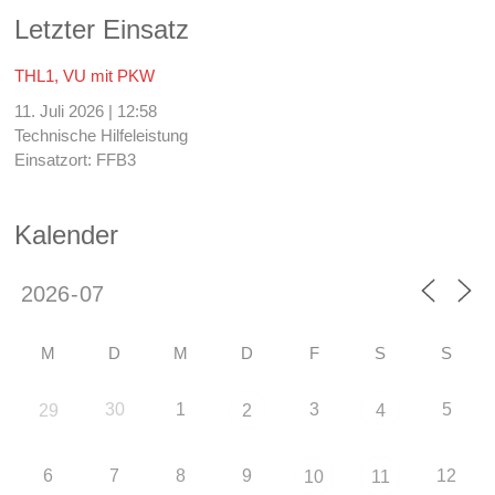
Letzter Einsatz
THL1, VU mit PKW
11. Juli 2026
|
12:58
Technische Hilfeleistung
Einsatzort: FFB3
Kalender
M
D
M
D
F
S
S
30
1
3
5
29
2
4
6
7
8
9
12
10
11