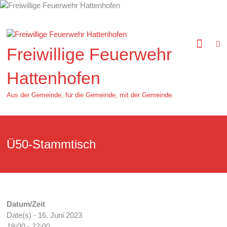
Zum
Inhalt
springen
Freiwillige Feuerwehr
Hattenhofen
Aus der Gemeinde, für die Gemeinde, mit der Gemeinde.
Ü50-Stammtisch
Datum/Zeit
Date(s) - 16. Juni 2023
19:00 - 22:00