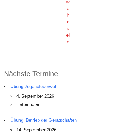
w
e
h
r
s
ei
n
!
Nächste Termine
Übung Jugendfeuerwehr
4. September 2026
Hattenhofen
Übung: Betrieb der Gerätschaften
14. September 2026