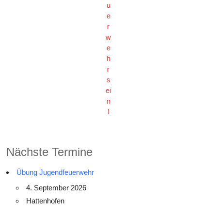
u
e
r
w
e
h
r
s
ei
n
!
Nächste Termine
Übung Jugendfeuerwehr
4. September 2026
Hattenhofen