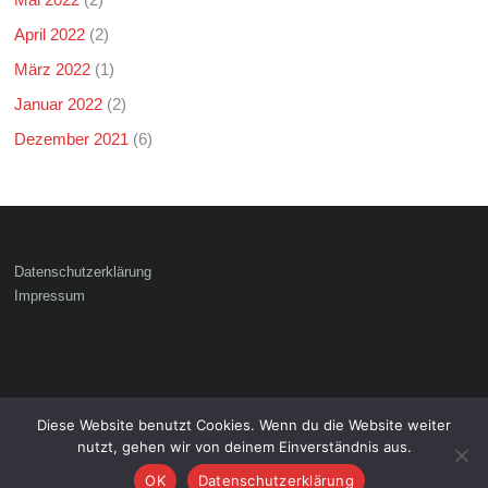
April 2022
(2)
März 2022
(1)
Januar 2022
(2)
Dezember 2021
(6)
Datenschutzerklärung
Impressum
Diese Website benutzt Cookies. Wenn du die Website weiter
Copyright © 2026
. Alle Rechte
Freiwillige Feuerwehr Hattenhofen
nutzt, gehen wir von deinem Einverständnis aus.
vorbehalten.
Theme:
von ThemeGrill. Präsentiert von
.
Ample
WordPress
OK
Datenschutzerklärung