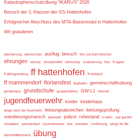
Katastrophenschutzübung “IKARUS” 2026
Besuch der 3. Klassen der GS-Hattenhofen
Erfolgreicher Abschluss des MTA-Basismodul in Hattenhofen
Wir gratulieren
ausflug
besuch
alarmierung
atemschutz
ehc red bull münchen
ehrungen
einsatz
einsatzmittel
eishockey
evakuierung
fest
ff-agent
ff hattenhofen
ff althegnenberg
ff hörbach
ff mammendorf
floriansfest
gemeinschaftsübung
flughafen
grundschule
GW-L1
gerätehaus
gruppenführer
internet
jugendfeuerwehr
kinder
kinderhaus
leistungsabzeichen
leistungsprüfung
lange nach der feuerwehr
orientierungsmarsch
polizei
ruhestand
planspiel
s-bahn
sap garden
simulation
spendenlauf
systemtrenner
thw
unwetter
vorführung
wings for life
übung
wärmebildkamera