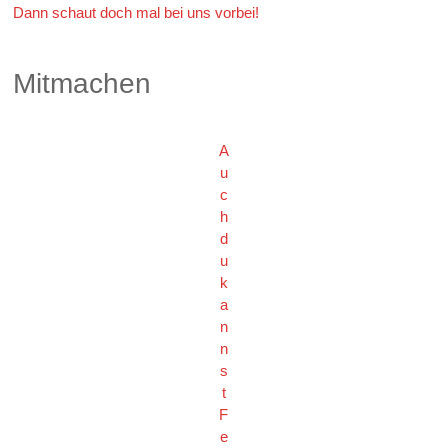
Dann schaut doch mal bei uns vorbei!
Mitmachen
A
u
c
h
d
u
k
a
n
n
s
t
F
e