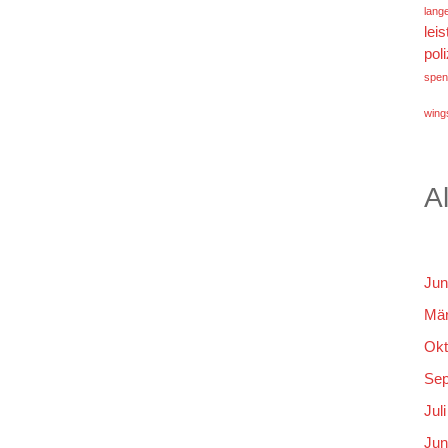
lang
lei
poli
spen
wings
A
Jun
Mär
Okt
Sep
Jul
Jun