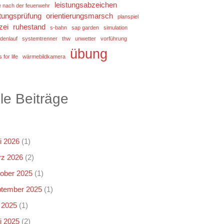
leistungsabzeichen
e nach der feuerwehr
stungsprüfung
orientierungsmarsch
planspiel
zei
ruhestand
s-bahn
sap garden
simulation
denlauf
systemtrenner
thw
unwetter
vorführung
übung
 for life
wärmebildkamera
lle Beiträge
i 2026
(1)
z 2026
(2)
ober 2025
(1)
tember 2025
(1)
i 2025
(1)
i 2025
(2)