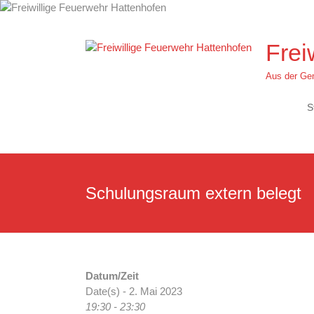
Zum
Inhalt
springen
Frei
Aus der Gem
S
Schulungsraum extern belegt
Datum/Zeit
Date(s) - 2. Mai 2023
19:30 - 23:30