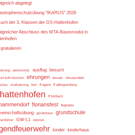
olgreich abgelegt
astrophenschutzübung “IKARUS” 2026
uch der 3. Klassen der GS-Hattenhofen
olgreicher Abschluss des MTA-Basismodul in
tenhofen
 gratulieren
ausflug
besuch
mierung
atemschutz
ehrungen
red bull münchen
einsatz
einsatzmittel
ockey
evakuierung
fest
ff-agent
ff althegnenberg
f hattenhofen
ff hörbach
 mammendorf
floriansfest
flughafen
grundschule
einschaftsübung
gerätehaus
GW-L1
penführer
internet
ugendfeuerwehr
kinder
kinderhaus