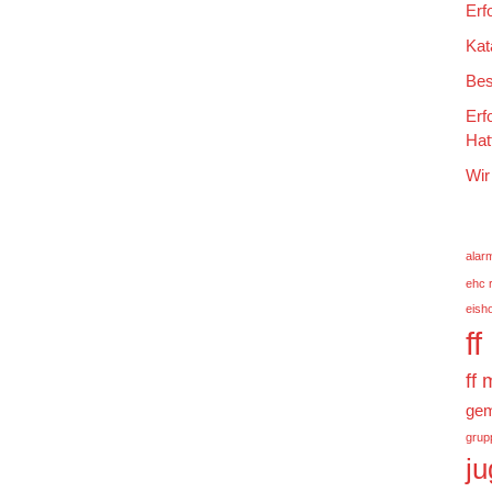
Erf
Kat
Bes
Erf
Hat
Wir
alar
ehc 
eish
f
ff
gem
grup
j