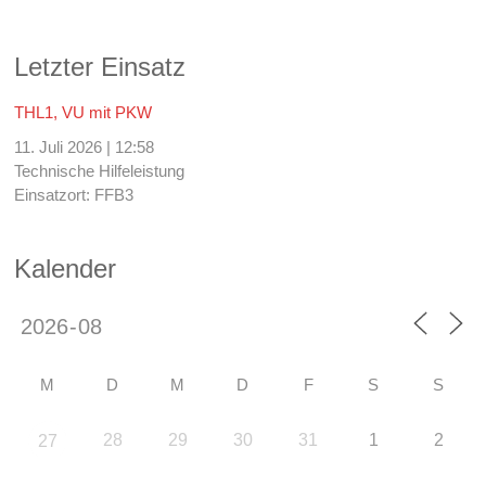
Letzter Einsatz
THL1, VU mit PKW
11. Juli 2026
|
12:58
Technische Hilfeleistung
Einsatzort: FFB3
Kalender
M
D
M
D
F
S
S
28
29
30
31
1
2
27