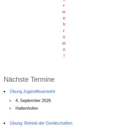
r
w
e
h
r
s
ei
n
!
Nächste Termine
Übung Jugendfeuerwehr
4. September 2026
Hattenhofen
Übung: Betrieb der Gerätschaften