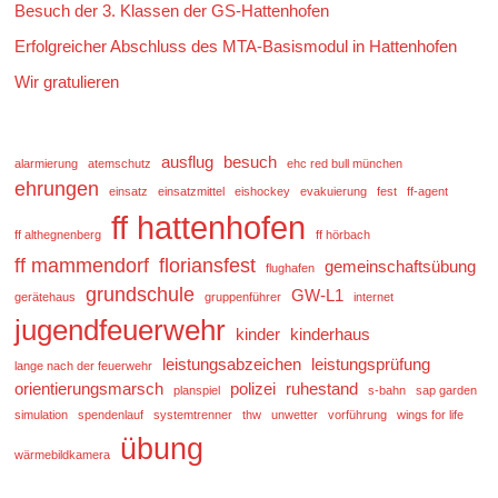
Besuch der 3. Klassen der GS-Hattenhofen
Erfolgreicher Abschluss des MTA-Basismodul in Hattenhofen
Wir gratulieren
ausflug
besuch
alarmierung
atemschutz
ehc red bull münchen
ehrungen
einsatz
einsatzmittel
eishockey
evakuierung
fest
ff-agent
ff hattenhofen
ff althegnenberg
ff hörbach
ff mammendorf
floriansfest
gemeinschaftsübung
flughafen
grundschule
GW-L1
gerätehaus
gruppenführer
internet
jugendfeuerwehr
kinder
kinderhaus
leistungsabzeichen
leistungsprüfung
lange nach der feuerwehr
orientierungsmarsch
polizei
ruhestand
planspiel
s-bahn
sap garden
simulation
spendenlauf
systemtrenner
thw
unwetter
vorführung
wings for life
übung
wärmebildkamera