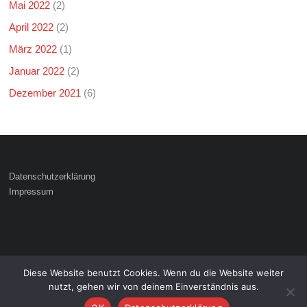
Mai 2022
(2)
April 2022
(2)
März 2022
(1)
Januar 2022
(2)
Dezember 2021
(6)
Datenschutzerklärung
Impressum
Diese Website benutzt Cookies. Wenn du die Website weiter
Copyright © 2026
. Alle Rechte
Freiwillige Feuerwehr Hattenhofen
nutzt, gehen wir von deinem Einverständnis aus.
vorbehalten.
Theme:
von ThemeGrill. Präsentiert von
.
Ample
WordPress