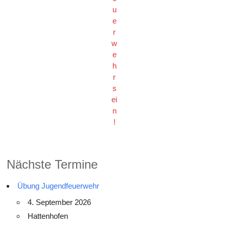
u
e
r
w
e
h
r
s
ei
n
!
Nächste Termine
Übung Jugendfeuerwehr
4. September 2026
Hattenhofen