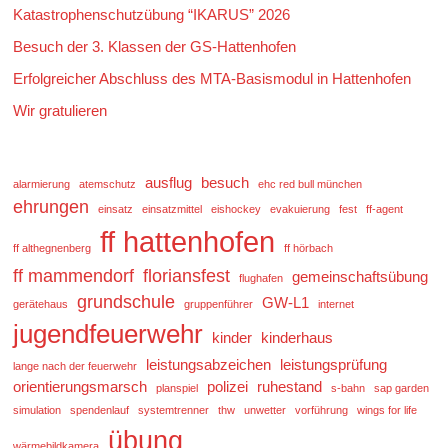
Katastrophenschutzübung “IKARUS” 2026
Besuch der 3. Klassen der GS-Hattenhofen
Erfolgreicher Abschluss des MTA-Basismodul in Hattenhofen
Wir gratulieren
ausflug
besuch
alarmierung
atemschutz
ehc red bull münchen
ehrungen
einsatz
einsatzmittel
eishockey
evakuierung
fest
ff-agent
ff hattenhofen
ff althegnenberg
ff hörbach
ff mammendorf
floriansfest
gemeinschaftsübung
flughafen
grundschule
GW-L1
gerätehaus
gruppenführer
internet
jugendfeuerwehr
kinder
kinderhaus
leistungsabzeichen
leistungsprüfung
lange nach der feuerwehr
orientierungsmarsch
polizei
ruhestand
planspiel
s-bahn
sap garden
simulation
spendenlauf
systemtrenner
thw
unwetter
vorführung
wings for life
übung
wärmebildkamera