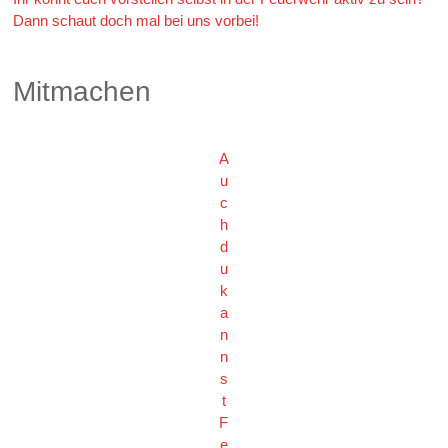
Dann schaut doch mal bei uns vorbei!
Mitmachen
A
u
c
h
d
u
k
a
n
n
s
t
F
e