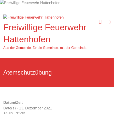
Zum
Inhalt
springen
Freiwillige Feuerwehr
Hattenhofen
Aus der Gemeinde, für die Gemeinde, mit der Gemeinde.
Atemschutzübung
Datum/Zeit
Date(s) - 13. Dezember 2021
19:30 - 21:30