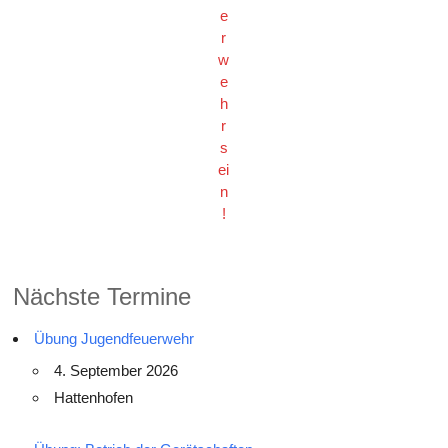
e
r
w
e
h
r
s
ei
n
!
Nächste Termine
Übung Jugendfeuerwehr
4. September 2026
Hattenhofen