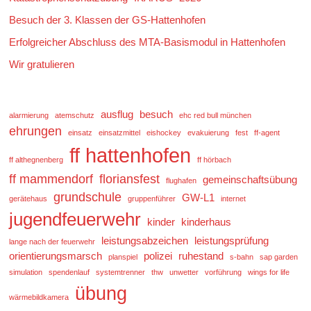
Besuch der 3. Klassen der GS-Hattenhofen
Erfolgreicher Abschluss des MTA-Basismodul in Hattenhofen
Wir gratulieren
ausflug
besuch
alarmierung
atemschutz
ehc red bull münchen
ehrungen
einsatz
einsatzmittel
eishockey
evakuierung
fest
ff-agent
ff hattenhofen
ff althegnenberg
ff hörbach
ff mammendorf
floriansfest
gemeinschaftsübung
flughafen
grundschule
GW-L1
gerätehaus
gruppenführer
internet
jugendfeuerwehr
kinder
kinderhaus
leistungsabzeichen
leistungsprüfung
lange nach der feuerwehr
orientierungsmarsch
polizei
ruhestand
planspiel
s-bahn
sap garden
simulation
spendenlauf
systemtrenner
thw
unwetter
vorführung
wings for life
übung
wärmebildkamera