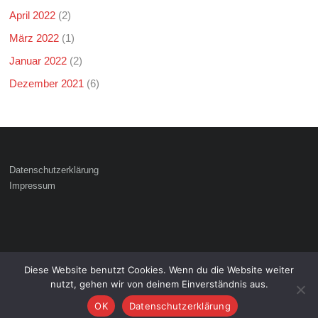
April 2022
(2)
März 2022
(1)
Januar 2022
(2)
Dezember 2021
(6)
Datenschutzerklärung
Impressum
Diese Website benutzt Cookies. Wenn du die Website weiter
Copyright © 2026
. Alle Rechte
Freiwillige Feuerwehr Hattenhofen
nutzt, gehen wir von deinem Einverständnis aus.
vorbehalten.
Theme:
von ThemeGrill. Präsentiert von
.
Ample
WordPress
OK
Datenschutzerklärung