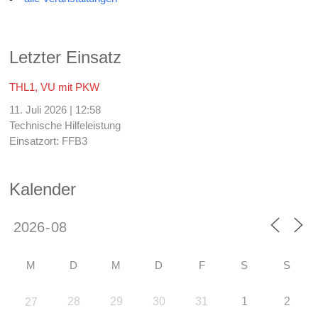
Letzter Einsatz
THL1, VU mit PKW
11. Juli 2026
|
12:58
Technische Hilfeleistung
Einsatzort: FFB3
Kalender
M
D
M
D
F
S
S
28
29
30
31
1
2
27