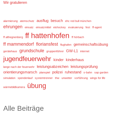
Wir gratulieren
ausflug
besuch
alarmierung
atemschutz
ehc red bull münchen
ehrungen
einsatz
einsatzmittel
eishockey
evakuierung
fest
ff-agent
ff hattenhofen
ff althegnenberg
ff hörbach
ff mammendorf
floriansfest
gemeinschaftsübung
flughafen
grundschule
GW-L1
gerätehaus
gruppenführer
internet
jugendfeuerwehr
kinder
kinderhaus
leistungsabzeichen
leistungsprüfung
lange nach der feuerwehr
orientierungsmarsch
polizei
ruhestand
planspiel
s-bahn
sap garden
simulation
spendenlauf
systemtrenner
thw
unwetter
vorführung
wings for life
übung
wärmebildkamera
Alle Beiträge