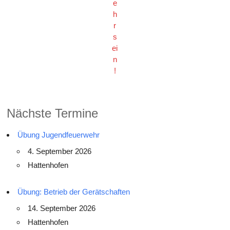
e
h
r
s
ei
n
!
Nächste Termine
Übung Jugendfeuerwehr
4. September 2026
Hattenhofen
Übung: Betrieb der Gerätschaften
14. September 2026
Hattenhofen