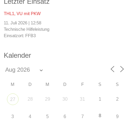
Letzter Einsatz
THL1, VU mit PKW
11. Juli 2026
|
12:58
Technische Hilfeleistung
Einsatzort: FFB3
Kalender
M
D
M
D
F
S
S
28
29
30
31
1
2
27
8
3
4
5
6
7
9