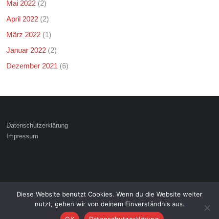
Mai 2022
(2)
April 2022
(2)
März 2022
(1)
Januar 2022
(2)
Dezember 2021
(6)
Datenschutzerklärung
Impressum
Diese Website benutzt Cookies. Wenn du die Website weiter
Copyright © 2026
. Alle Rechte
Freiwillige Feuerwehr Hattenhofen
nutzt, gehen wir von deinem Einverständnis aus.
vorbehalten.
Theme:
von ThemeGrill. Präsentiert von
.
Ample
WordPress
OK
Datenschutzerklärung