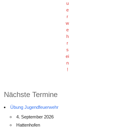
u
e
r
w
e
h
r
s
ei
n
!
Nächste Termine
Übung Jugendfeuerwehr
4. September 2026
Hattenhofen