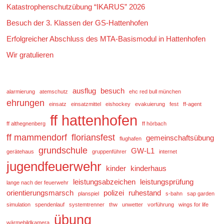
Katastrophenschutzübung “IKARUS” 2026
Besuch der 3. Klassen der GS-Hattenhofen
Erfolgreicher Abschluss des MTA-Basismodul in Hattenhofen
Wir gratulieren
ausflug
besuch
alarmierung
atemschutz
ehc red bull münchen
ehrungen
einsatz
einsatzmittel
eishockey
evakuierung
fest
ff-agent
ff hattenhofen
ff althegnenberg
ff hörbach
ff mammendorf
floriansfest
gemeinschaftsübung
flughafen
grundschule
GW-L1
gerätehaus
gruppenführer
internet
jugendfeuerwehr
kinder
kinderhaus
leistungsabzeichen
leistungsprüfung
lange nach der feuerwehr
orientierungsmarsch
polizei
ruhestand
planspiel
s-bahn
sap garden
simulation
spendenlauf
systemtrenner
thw
unwetter
vorführung
wings for life
übung
wärmebildkamera