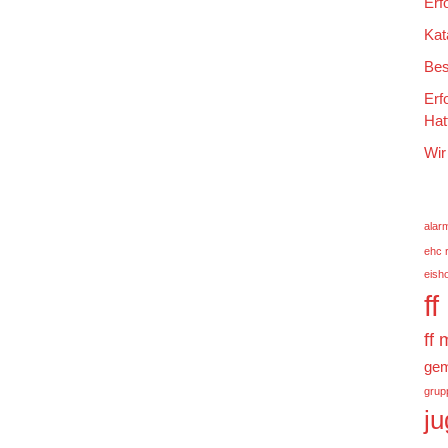
Erf
Kat
Bes
Erf
Hat
Wir
alar
ehc 
eish
f
ff
gem
grup
j