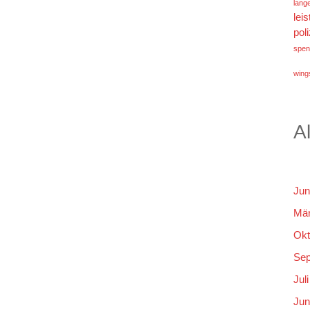
lang
lei
poli
spen
wings
A
Jun
Mär
Okt
Sep
Jul
Jun