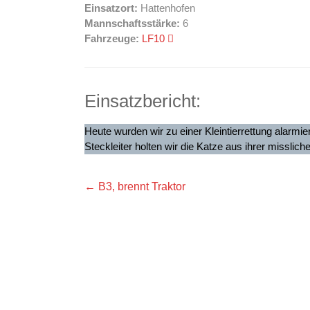
Einsatzort:
Hattenhofen
Mannschaftsstärke:
6
Fahrzeuge:
LF10
Einsatzbericht:
Heute wurden wir zu einer Kleintierrettung alarmie
Steckleiter holten wir die Katze aus ihrer misslic
←
B3, brennt Traktor