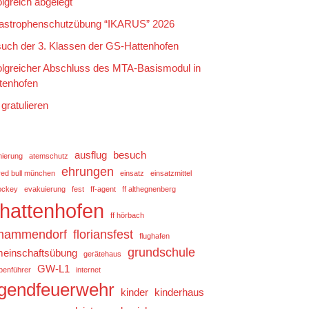
olgreich abgelegt
astrophenschutzübung “IKARUS” 2026
uch der 3. Klassen der GS-Hattenhofen
olgreicher Abschluss des MTA-Basismodul in
tenhofen
 gratulieren
ausflug
besuch
mierung
atemschutz
ehrungen
red bull münchen
einsatz
einsatzmittel
ockey
evakuierung
fest
ff-agent
ff althegnenberg
f hattenhofen
ff hörbach
 mammendorf
floriansfest
flughafen
grundschule
einschaftsübung
gerätehaus
GW-L1
penführer
internet
ugendfeuerwehr
kinder
kinderhaus