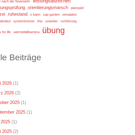
leistungsabzeichen
e nach der feuerwehr
stungsprüfung
orientierungsmarsch
planspiel
zei
ruhestand
s-bahn
sap garden
simulation
denlauf
systemtrenner
thw
unwetter
vorführung
übung
 for life
wärmebildkamera
lle Beiträge
i 2026
(1)
z 2026
(2)
ober 2025
(1)
tember 2025
(1)
i 2025
(1)
i 2025
(2)