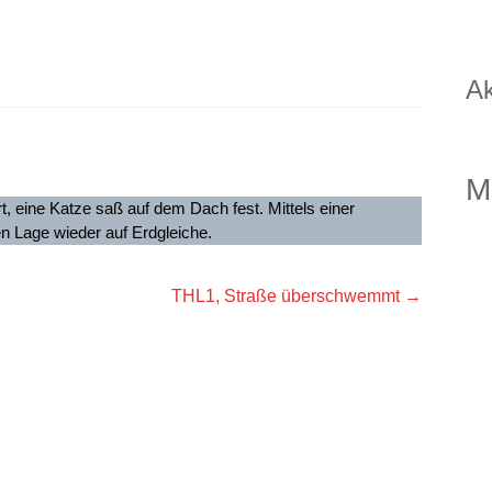
Ak
M
rt, eine Katze saß auf dem Dach fest. Mittels einer
hen Lage wieder auf Erdgleiche.
THL1, Straße überschwemmt
→