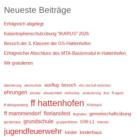
Neueste Beiträge
Erfolgreich abgelegt
Katastrophenschutzübung “IKARUS” 2026
Besuch der 3. Klassen der GS-Hattenhofen
Erfolgreicher Abschluss des MTA-Basismodul in Hattenhofen
Wir gratulieren
ausflug
besuch
alarmierung
atemschutz
ehc red bull münchen
ehrungen
einsatz
einsatzmittel
eishockey
evakuierung
fest
ff-agent
ff hattenhofen
ff althegnenberg
ff hörbach
ff mammendorf
floriansfest
gemeinschaftsübung
flughafen
grundschule
GW-L1
gerätehaus
gruppenführer
internet
jugendfeuerwehr
kinder
kinderhaus