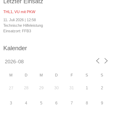
Letzter Einsatz
THL1, VU mit PKW
11. Juli 2026
|
12:58
Technische Hilfeleistung
Einsatzort: FFB3
Kalender
M
D
M
D
F
S
S
28
29
30
31
1
2
27
3
4
5
6
7
8
9