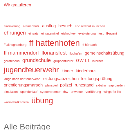
Wir gratulieren
ausflug
besuch
alarmierung
atemschutz
ehc red bull münchen
ehrungen
einsatz
einsatzmittel
eishockey
evakuierung
fest
ff-agent
ff hattenhofen
ff althegnenberg
ff hörbach
ff mammendorf
floriansfest
gemeinschaftsübung
flughafen
grundschule
GW-L1
gerätehaus
gruppenführer
internet
jugendfeuerwehr
kinder
kinderhaus
leistungsabzeichen
leistungsprüfung
lange nach der feuerwehr
orientierungsmarsch
polizei
ruhestand
planspiel
s-bahn
sap garden
simulation
spendenlauf
systemtrenner
thw
unwetter
vorführung
wings for life
übung
wärmebildkamera
Alle Beiträge