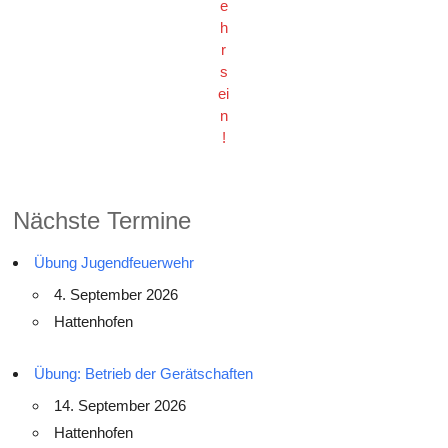
e
h
r
s
ei
n
!
Nächste Termine
Übung Jugendfeuerwehr
4. September 2026
Hattenhofen
Übung: Betrieb der Gerätschaften
14. September 2026
Hattenhofen