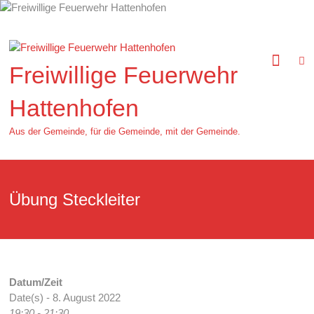
Zum
Inhalt
springen
Freiwillige Feuerwehr
Hattenhofen
Aus der Gemeinde, für die Gemeinde, mit der Gemeinde.
Übung Steckleiter
Datum/Zeit
Date(s) - 8. August 2022
19:30 - 21:30