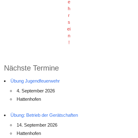
e
h
r
s
ei
n
!
Nächste Termine
Übung Jugendfeuerwehr
4. September 2026
Hattenhofen
Übung: Betrieb der Gerätschaften
14. September 2026
Hattenhofen