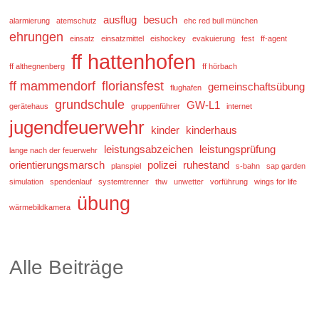
ausflug
besuch
alarmierung
atemschutz
ehc red bull münchen
ehrungen
einsatz
einsatzmittel
eishockey
evakuierung
fest
ff-agent
ff hattenhofen
ff althegnenberg
ff hörbach
ff mammendorf
floriansfest
gemeinschaftsübung
flughafen
grundschule
GW-L1
gerätehaus
gruppenführer
internet
jugendfeuerwehr
kinder
kinderhaus
leistungsabzeichen
leistungsprüfung
lange nach der feuerwehr
orientierungsmarsch
polizei
ruhestand
planspiel
s-bahn
sap garden
simulation
spendenlauf
systemtrenner
thw
unwetter
vorführung
wings for life
übung
wärmebildkamera
Alle Beiträge