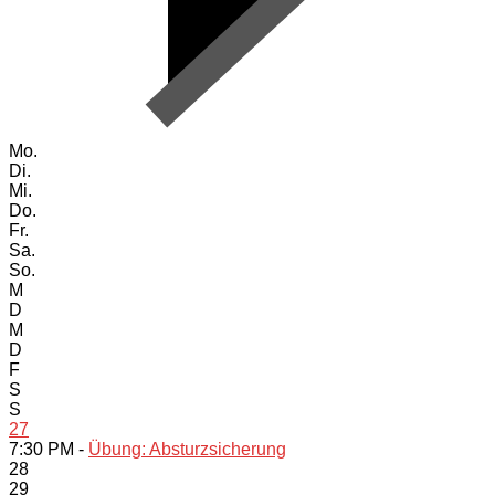
Mo.
Di.
Mi.
Do.
Fr.
Sa.
So.
M
D
M
D
F
S
S
27
7:30 PM -
Übung: Absturzsicherung
28
29