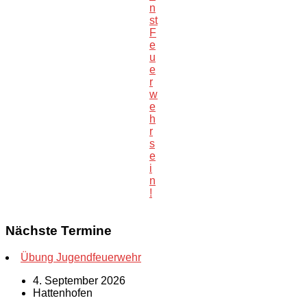
n
st
F
e
u
e
r
w
e
h
r
s
e
i
n
!
Nächste Termine
Übung Jugendfeuerwehr
4. September 2026
Hattenhofen