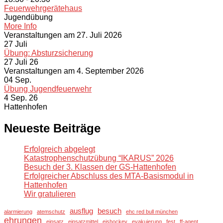
Feuerwehrgerätehaus
Jugendübung
More Info
Veranstaltungen am 27. Juli 2026
27
Juli
Übung: Absturzsicherung
27 Juli 26
Veranstaltungen am 4. September 2026
04
Sep.
Übung Jugendfeuerwehr
4 Sep. 26
Hattenhofen
Neueste Beiträge
Erfolgreich abgelegt
Katastrophenschutzübung “IKARUS” 2026
Besuch der 3. Klassen der GS-Hattenhofen
Erfolgreicher Abschluss des MTA-Basismodul in
Hattenhofen
Wir gratulieren
ausflug
besuch
alarmierung
atemschutz
ehc red bull münchen
ehrungen
einsatz
einsatzmittel
eishockey
evakuierung
fest
ff-agent