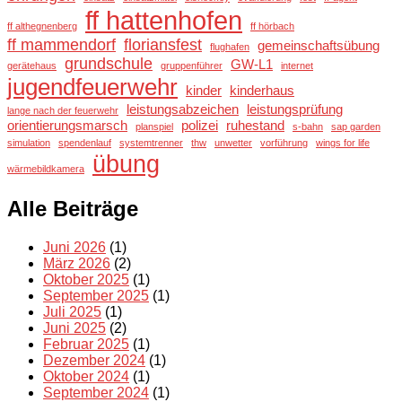
ff hattenhofen
ff althegnenberg
ff hörbach
ff mammendorf
floriansfest
gemeinschaftsübung
flughafen
grundschule
GW-L1
gerätehaus
gruppenführer
internet
jugendfeuerwehr
kinder
kinderhaus
leistungsabzeichen
leistungsprüfung
lange nach der feuerwehr
orientierungsmarsch
polizei
ruhestand
planspiel
s-bahn
sap garden
simulation
spendenlauf
systemtrenner
thw
unwetter
vorführung
wings for life
übung
wärmebildkamera
Alle Beiträge
Juni 2026
(1)
März 2026
(2)
Oktober 2025
(1)
September 2025
(1)
Juli 2025
(1)
Juni 2025
(2)
Februar 2025
(1)
Dezember 2024
(1)
Oktober 2024
(1)
September 2024
(1)