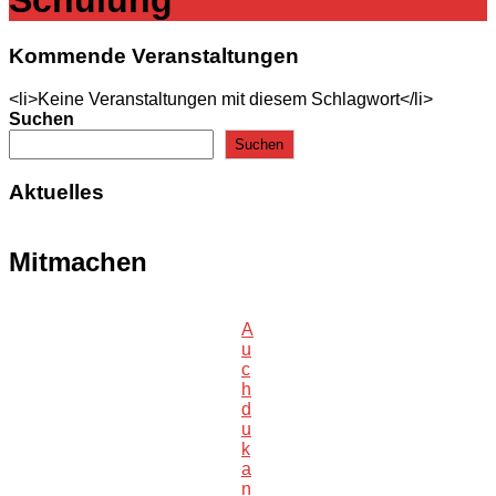
Kommende Veranstaltungen
<li>Keine Veranstaltungen mit diesem Schlagwort</li>
Suchen
Suchen
Aktuelles
Mitmachen
A
u
c
h
d
u
k
a
n