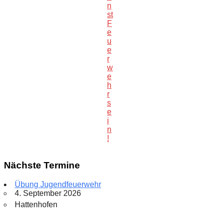
n
st
F
e
u
e
r
w
e
h
r
s
e
i
n
!
Nächste Termine
Übung Jugendfeuerwehr
4. September 2026
Hattenhofen