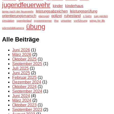
jugendfeuerwehr
kinder
kinderhaus
leistungsabzeichen
leistungsprüfung
lange nach der feuerwehr
orientierungsmarsch
polizei
ruhestand
planspiel
s-bahn
sap garden
simulation
spendenlauf
systemtrenner
thw
unwetter
vorführung
wings for life
übung
wärmebildkamera
Alle Beiträge
Juni 2026
(1)
März 2026
(2)
Oktober 2025
(1)
September 2025
(1)
Juli 2025
(1)
Juni 2025
(2)
Februar 2025
(1)
Dezember 2024
(1)
Oktober 2024
(1)
September 2024
(1)
Juni 2024
(4)
März 2024
(2)
Oktober 2023
(1)
September 2023
(2)