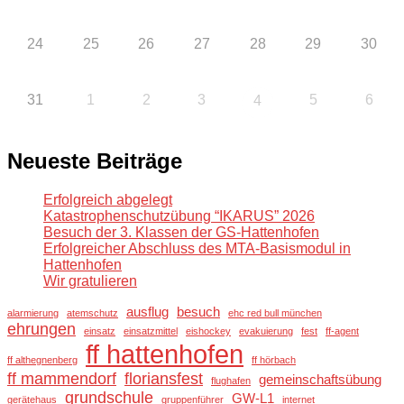
24
25
26
27
28
29
30
31
1
2
3
5
6
4
Neueste Beiträge
Erfolgreich abgelegt
Katastrophenschutzübung “IKARUS” 2026
Besuch der 3. Klassen der GS-Hattenhofen
Erfolgreicher Abschluss des MTA-Basismodul in
Hattenhofen
Wir gratulieren
ausflug
besuch
alarmierung
atemschutz
ehc red bull münchen
ehrungen
einsatz
einsatzmittel
eishockey
evakuierung
fest
ff-agent
ff hattenhofen
ff althegnenberg
ff hörbach
ff mammendorf
floriansfest
gemeinschaftsübung
flughafen
grundschule
GW-L1
gerätehaus
gruppenführer
internet