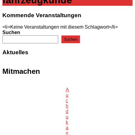
Kommende Veranstaltungen
<li>Keine Veranstaltungen mit diesem Schlagwort</li>
Suchen
Suchen
Aktuelles
Mitmachen
A
u
c
h
d
u
k
a
n