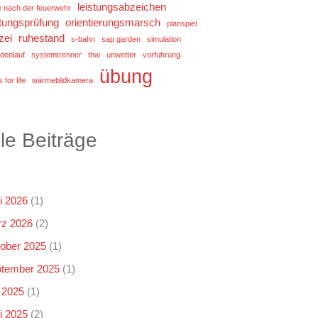
leistungsabzeichen
e nach der feuerwehr
stungsprüfung
orientierungsmarsch
planspiel
zei
ruhestand
s-bahn
sap garden
simulation
denlauf
systemtrenner
thw
unwetter
vorführung
übung
 for life
wärmebildkamera
lle Beiträge
i 2026
(1)
z 2026
(2)
ober 2025
(1)
tember 2025
(1)
i 2025
(1)
i 2025
(2)