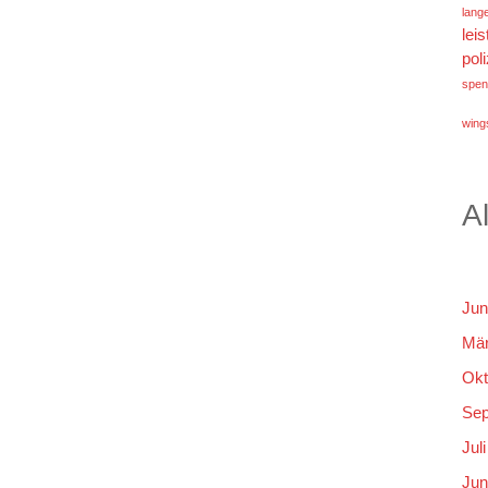
lang
lei
poli
spen
wings
A
Jun
Mär
Okt
Sep
Jul
Jun