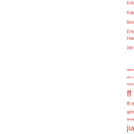
Erf
Kat
Bes
Erf
Hat
Wir
alar
ehc 
eish
f
ff
gem
grup
j