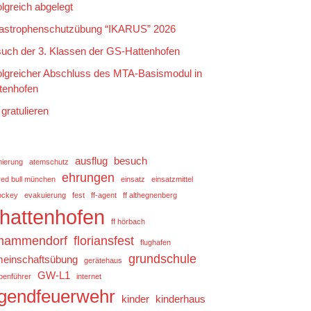
olgreich abgelegt
astrophenschutzübung “IKARUS” 2026
uch der 3. Klassen der GS-Hattenhofen
olgreicher Abschluss des MTA-Basismodul in
tenhofen
 gratulieren
ausflug
besuch
mierung
atemschutz
ehrungen
red bull münchen
einsatz
einsatzmittel
ockey
evakuierung
fest
ff-agent
ff althegnenberg
f hattenhofen
ff hörbach
 mammendorf
floriansfest
flughafen
grundschule
einschaftsübung
gerätehaus
GW-L1
penführer
internet
ugendfeuerwehr
kinder
kinderhaus