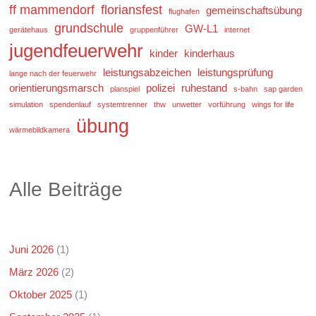
ff mammendorf
floriansfest
gemeinschaftsübung
flughafen
grundschule
GW-L1
gerätehaus
gruppenführer
internet
jugendfeuerwehr
kinder
kinderhaus
leistungsabzeichen
leistungsprüfung
lange nach der feuerwehr
orientierungsmarsch
polizei
ruhestand
planspiel
s-bahn
sap garden
simulation
spendenlauf
systemtrenner
thw
unwetter
vorführung
wings for life
übung
wärmebildkamera
Alle Beiträge
Juni 2026
(1)
März 2026
(2)
Oktober 2025
(1)