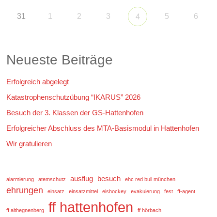
31
1
2
3
5
6
4
Neueste Beiträge
Erfolgreich abgelegt
Katastrophenschutzübung “IKARUS” 2026
Besuch der 3. Klassen der GS-Hattenhofen
Erfolgreicher Abschluss des MTA-Basismodul in Hattenhofen
Wir gratulieren
ausflug
besuch
alarmierung
atemschutz
ehc red bull münchen
ehrungen
einsatz
einsatzmittel
eishockey
evakuierung
fest
ff-agent
ff hattenhofen
ff althegnenberg
ff hörbach