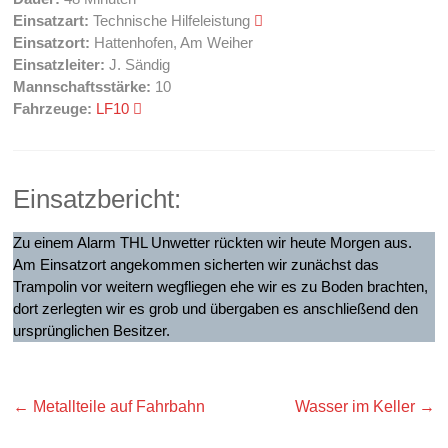
Einsatzart:
Technische Hilfeleistung
Einsatzort:
Hattenhofen, Am Weiher
Einsatzleiter:
J. Sändig
Mannschaftsstärke:
10
Fahrzeuge:
LF10
Einsatzbericht:
Zu einem Alarm THL Unwetter rückten wir heute Morgen aus.
Am Einsatzort angekommen sicherten wir zunächst das
Trampolin vor weitern wegfliegen ehe wir es zu Boden brachten,
dort zerlegten wir es grob und übergaben es anschließend den
ursprünglichen Besitzer.
←
Metallteile auf Fahrbahn
Wasser im Keller
→