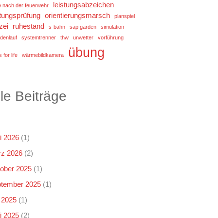
leistungsabzeichen
e nach der feuerwehr
stungsprüfung
orientierungsmarsch
planspiel
zei
ruhestand
s-bahn
sap garden
simulation
denlauf
systemtrenner
thw
unwetter
vorführung
übung
 for life
wärmebildkamera
lle Beiträge
i 2026
(1)
z 2026
(2)
ober 2025
(1)
tember 2025
(1)
i 2025
(1)
i 2025
(2)