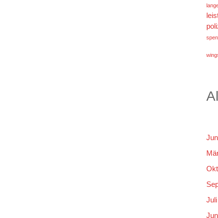
lang
lei
poli
spen
wings
A
Jun
Mär
Okt
Sep
Jul
Jun