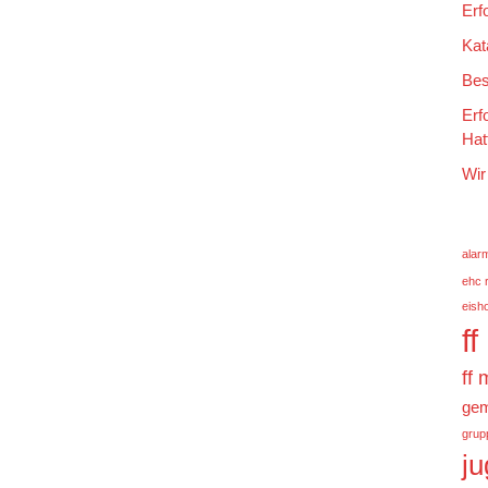
Erf
Kat
Bes
Erf
Hat
Wir
alar
ehc 
eish
f
ff
gem
grup
j