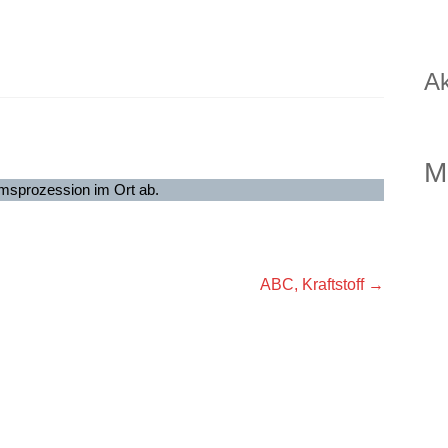
Ak
M
amsprozession im Ort ab.
ABC, Kraftstoff
→