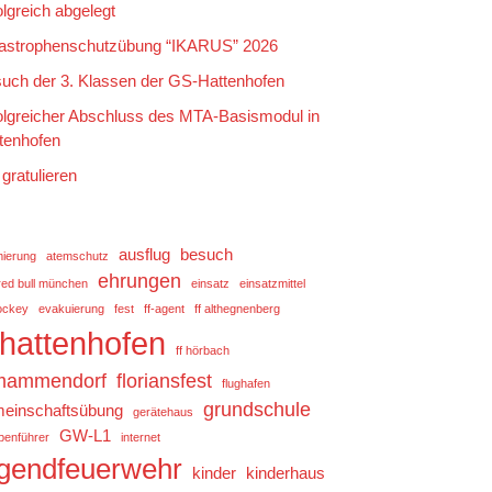
olgreich abgelegt
astrophenschutzübung “IKARUS” 2026
uch der 3. Klassen der GS-Hattenhofen
olgreicher Abschluss des MTA-Basismodul in
tenhofen
 gratulieren
ausflug
besuch
mierung
atemschutz
ehrungen
red bull münchen
einsatz
einsatzmittel
ockey
evakuierung
fest
ff-agent
ff althegnenberg
f hattenhofen
ff hörbach
 mammendorf
floriansfest
flughafen
grundschule
einschaftsübung
gerätehaus
GW-L1
penführer
internet
ugendfeuerwehr
kinder
kinderhaus