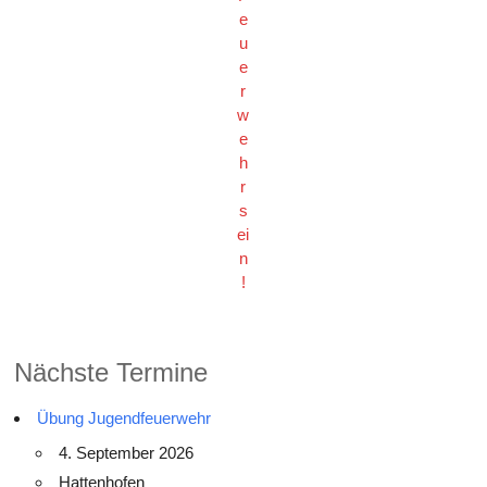
e
u
e
r
w
e
h
r
s
ei
n
!
Nächste Termine
Übung Jugendfeuerwehr
4. September 2026
Hattenhofen