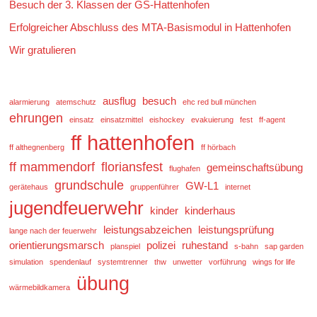
Besuch der 3. Klassen der GS-Hattenhofen
Erfolgreicher Abschluss des MTA-Basismodul in Hattenhofen
Wir gratulieren
ausflug
besuch
alarmierung
atemschutz
ehc red bull münchen
ehrungen
einsatz
einsatzmittel
eishockey
evakuierung
fest
ff-agent
ff hattenhofen
ff althegnenberg
ff hörbach
ff mammendorf
floriansfest
gemeinschaftsübung
flughafen
grundschule
GW-L1
gerätehaus
gruppenführer
internet
jugendfeuerwehr
kinder
kinderhaus
leistungsabzeichen
leistungsprüfung
lange nach der feuerwehr
orientierungsmarsch
polizei
ruhestand
planspiel
s-bahn
sap garden
simulation
spendenlauf
systemtrenner
thw
unwetter
vorführung
wings for life
übung
wärmebildkamera