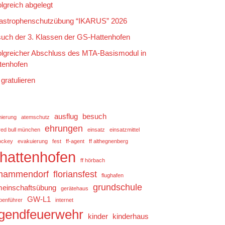
olgreich abgelegt
astrophenschutzübung “IKARUS” 2026
uch der 3. Klassen der GS-Hattenhofen
olgreicher Abschluss des MTA-Basismodul in
tenhofen
 gratulieren
ausflug
besuch
mierung
atemschutz
ehrungen
red bull münchen
einsatz
einsatzmittel
ockey
evakuierung
fest
ff-agent
ff althegnenberg
f hattenhofen
ff hörbach
 mammendorf
floriansfest
flughafen
grundschule
einschaftsübung
gerätehaus
GW-L1
penführer
internet
ugendfeuerwehr
kinder
kinderhaus