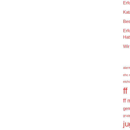
Erf
Kat
Bes
Erf
Hat
Wir
alar
ehc 
eish
f
ff
gem
grup
j