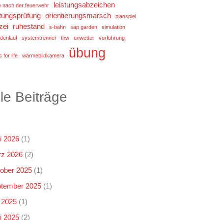
leistungsabzeichen
e nach der feuerwehr
stungsprüfung
orientierungsmarsch
planspiel
zei
ruhestand
s-bahn
sap garden
simulation
denlauf
systemtrenner
thw
unwetter
vorführung
übung
 for life
wärmebildkamera
lle Beiträge
i 2026
(1)
z 2026
(2)
ober 2025
(1)
tember 2025
(1)
i 2025
(1)
i 2025
(2)