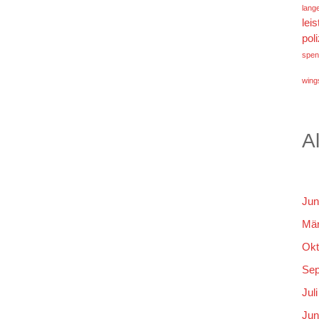
lang
lei
poli
spen
wings
A
Jun
Mär
Okt
Sep
Jul
Jun