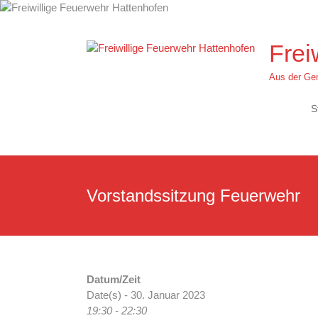
Zum
Inhalt
springen
Frei
Aus der Gem
S
Vorstandssitzung Feuerwehr
Datum/Zeit
Date(s) - 30. Januar 2023
19:30 - 22:30