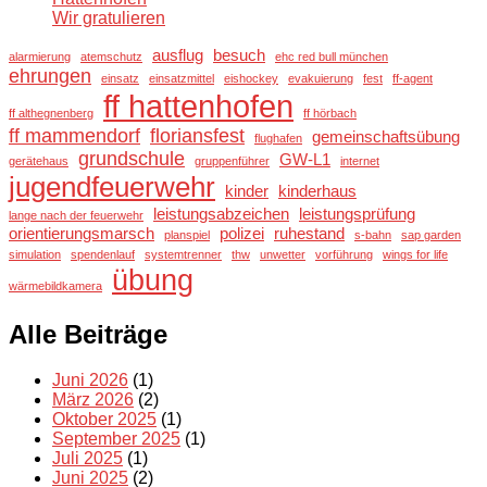
Wir gratulieren
ausflug
besuch
alarmierung
atemschutz
ehc red bull münchen
ehrungen
einsatz
einsatzmittel
eishockey
evakuierung
fest
ff-agent
ff hattenhofen
ff althegnenberg
ff hörbach
ff mammendorf
floriansfest
gemeinschaftsübung
flughafen
grundschule
GW-L1
gerätehaus
gruppenführer
internet
jugendfeuerwehr
kinder
kinderhaus
leistungsabzeichen
leistungsprüfung
lange nach der feuerwehr
orientierungsmarsch
polizei
ruhestand
planspiel
s-bahn
sap garden
simulation
spendenlauf
systemtrenner
thw
unwetter
vorführung
wings for life
übung
wärmebildkamera
Alle Beiträge
Juni 2026
(1)
März 2026
(2)
Oktober 2025
(1)
September 2025
(1)
Juli 2025
(1)
Juni 2025
(2)