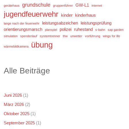
grundschule
GW-L1
gerätehaus
gruppenführer
internet
jugendfeuerwehr
kinder
kinderhaus
leistungsabzeichen
leistungsprüfung
lange nach der feuerwehr
orientierungsmarsch
polizei
ruhestand
planspiel
s-bahn
sap garden
simulation
spendenlauf
systemtrenner
thw
unwetter
vorführung
wings for life
übung
wärmebildkamera
Alle Beiträge
Juni 2026
(1)
März 2026
(2)
Oktober 2025
(1)
September 2025
(1)