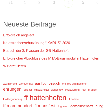
31
1
2
3
5
6
4
Neueste Beiträge
Erfolgreich abgelegt
Katastrophenschutzübung “IKARUS” 2026
Besuch der 3. Klassen der GS-Hattenhofen
Erfolgreicher Abschluss des MTA-Basismodul in Hattenhofen
Wir gratulieren
ausflug
besuch
alarmierung
atemschutz
ehc red bull münchen
ehrungen
einsatz
einsatzmittel
eishockey
evakuierung
fest
ff-agent
ff hattenhofen
ff althegnenberg
ff hörbach
ff mammendorf
floriansfest
gemeinschaftsübung
flughafen