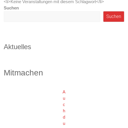
<li>Keine Veranstaltungen mit diesem Schlagwort</li>
Suchen
Suchen
Aktuelles
Mitmachen
A
u
c
h
d
u