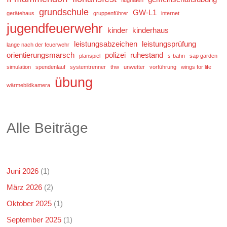
grundschule
GW-L1
gerätehaus
gruppenführer
internet
jugendfeuerwehr
kinder
kinderhaus
leistungsabzeichen
leistungsprüfung
lange nach der feuerwehr
orientierungsmarsch
polizei
ruhestand
planspiel
s-bahn
sap garden
simulation
spendenlauf
systemtrenner
thw
unwetter
vorführung
wings for life
übung
wärmebildkamera
Alle Beiträge
Juni 2026
(1)
März 2026
(2)
Oktober 2025
(1)
September 2025
(1)