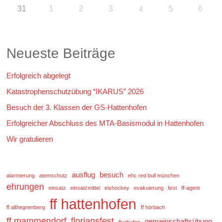
31
1
2
3
5
6
4
Neueste Beiträge
Erfolgreich abgelegt
Katastrophenschutzübung “IKARUS” 2026
Besuch der 3. Klassen der GS-Hattenhofen
Erfolgreicher Abschluss des MTA-Basismodul in Hattenhofen
Wir gratulieren
ausflug
besuch
alarmierung
atemschutz
ehc red bull münchen
ehrungen
einsatz
einsatzmittel
eishockey
evakuierung
fest
ff-agent
ff hattenhofen
ff althegnenberg
ff hörbach
ff mammendorf
floriansfest
gemeinschaftsübung
flughafen