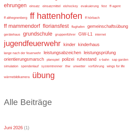
ehrungen
einsatz
einsatzmittel
eishockey
evakuierung
fest
ff-agent
ff hattenhofen
ff althegnenberg
ff hörbach
ff mammendorf
floriansfest
gemeinschaftsübung
flughafen
grundschule
GW-L1
gerätehaus
gruppenführer
internet
jugendfeuerwehr
kinder
kinderhaus
leistungsabzeichen
leistungsprüfung
lange nach der feuerwehr
orientierungsmarsch
polizei
ruhestand
planspiel
s-bahn
sap garden
simulation
spendenlauf
systemtrenner
thw
unwetter
vorführung
wings for life
übung
wärmebildkamera
Alle Beiträge
Juni 2026
(1)