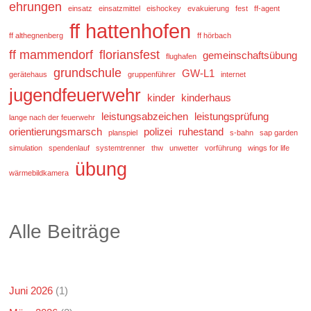
ehrungen
einsatz
einsatzmittel
eishockey
evakuierung
fest
ff-agent
ff hattenhofen
ff althegnenberg
ff hörbach
ff mammendorf
floriansfest
gemeinschaftsübung
flughafen
grundschule
GW-L1
gerätehaus
gruppenführer
internet
jugendfeuerwehr
kinder
kinderhaus
leistungsabzeichen
leistungsprüfung
lange nach der feuerwehr
orientierungsmarsch
polizei
ruhestand
planspiel
s-bahn
sap garden
simulation
spendenlauf
systemtrenner
thw
unwetter
vorführung
wings for life
übung
wärmebildkamera
Alle Beiträge
Juni 2026
(1)