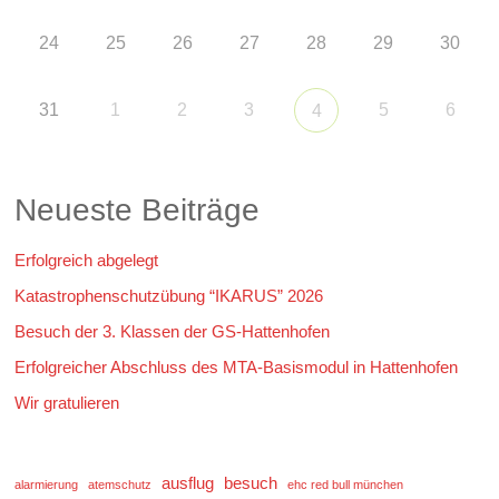
24
25
26
27
28
29
30
31
1
2
3
5
6
4
Neueste Beiträge
Erfolgreich abgelegt
Katastrophenschutzübung “IKARUS” 2026
Besuch der 3. Klassen der GS-Hattenhofen
Erfolgreicher Abschluss des MTA-Basismodul in Hattenhofen
Wir gratulieren
ausflug
besuch
alarmierung
atemschutz
ehc red bull münchen