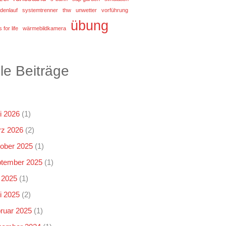
denlauf
systemtrenner
thw
unwetter
vorführung
übung
 for life
wärmebildkamera
lle Beiträge
i 2026
(1)
z 2026
(2)
ober 2025
(1)
tember 2025
(1)
i 2025
(1)
i 2025
(2)
ruar 2025
(1)