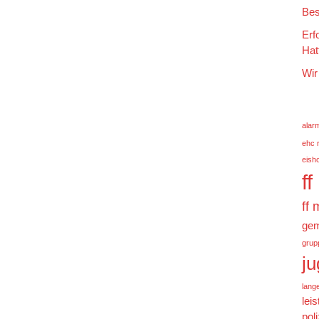
Bes
Erf
Hat
Wir
alar
ehc 
eish
f
ff
gem
grup
j
lang
lei
poli