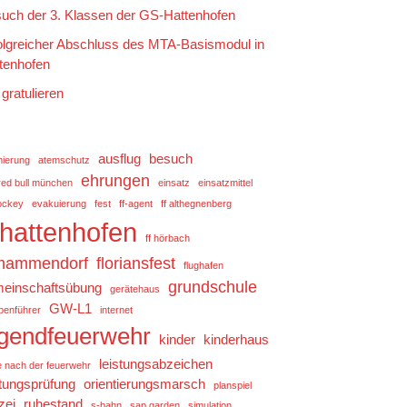
uch der 3. Klassen der GS-Hattenhofen
olgreicher Abschluss des MTA-Basismodul in
tenhofen
 gratulieren
ausflug
besuch
mierung
atemschutz
ehrungen
red bull münchen
einsatz
einsatzmittel
ockey
evakuierung
fest
ff-agent
ff althegnenberg
f hattenhofen
ff hörbach
 mammendorf
floriansfest
flughafen
grundschule
einschaftsübung
gerätehaus
GW-L1
penführer
internet
ugendfeuerwehr
kinder
kinderhaus
leistungsabzeichen
e nach der feuerwehr
stungsprüfung
orientierungsmarsch
planspiel
zei
ruhestand
s-bahn
sap garden
simulation