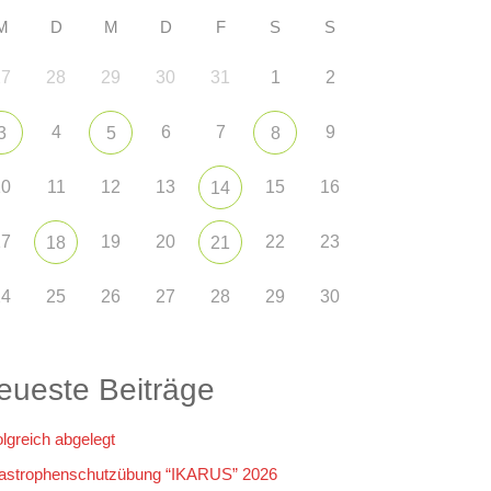
M
D
M
D
F
S
S
27
28
29
30
31
1
2
4
6
7
9
3
5
8
10
11
12
13
15
16
14
17
19
20
22
23
18
21
24
25
26
27
28
29
30
eueste Beiträge
olgreich abgelegt
astrophenschutzübung “IKARUS” 2026