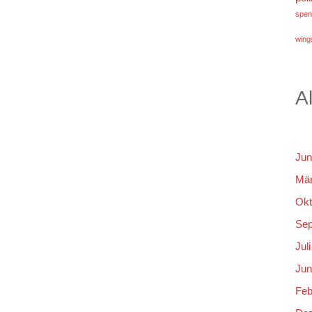
spen
wings
A
Jun
Mär
Okt
Sep
Jul
Jun
Feb